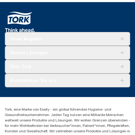
Unser Angebot
Lösungen
Unsere Lösungen
Nachhaltigkeit
Tork Clean Care
Tork Vision Reinigung
Über Tork
AD-a-Glance
Tork PaperCircle
Über uns
Kontaktieren Sie uns
Produktreklamation
Servicereklamation
torkmaster@essity.com
Spenderreklamation
+43 (0) 8 10-22 00 84
Finden Sie Ihren Vertriebspartner
Tork, eine Marke von Essity - ein global führendes Hygiene- und
Essity Austria Vertriebs GmbH
Gesundheitsunternehmen. Jeden Tag nutzen eine Milliarde Menschen
Am Europlatz 2
weltweit unsere Produkte und Lösungen. Wir wollen Grenzen überwinden -
1120 Wien
für mehr Wohlbefinden bei Verbraucher*innen, Patient*innen, Pflegekräften,
Mo-Do 8:00-16:30 | Fr 8:00-15:00
Kunden und Gesellschaft. Wir vertreiben unsere Produkte und Lösungen in
GLN: 9011111000026