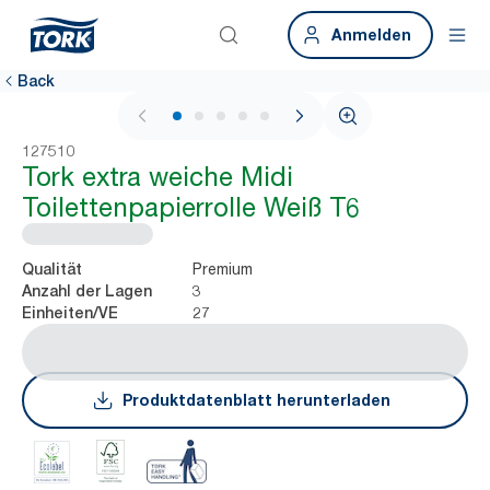
Anmelden
Back
1 / 5
127510
Tork extra weiche Midi
Toilettenpapierrolle Weiß T6
Premium
Qualität
3
Anzahl der Lagen
27
Einheiten/VE
Produktdatenblatt herunterladen