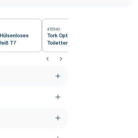
472640
4
 Hülsenloses
Tork OptiServe® Hülsenloses
Weiß T7
Toilettenpapier Natur T7