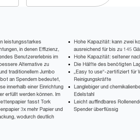
n leistungsstarkes
Hohe Kapazität: kann zwei k
htungen, in denen Effizienz,
ausreichend für bis zu 145 Gä
hendes Benutzererlebnis im
Hohe Kapazität: seltener nach
 bessere Alternative zu
Die Hälfte des benötigten L
und traditionellem Jumbo
„Easy to use“-zertifiziert fü
gebot an Spendern bedeutet,
Reinigungskräfte
e innerhalb einer Einrichtung
Langlebiger und chemikalienb
er erfüllt werden können. Im
Edelstahl
lettenpapier fasst Tork
Leicht auffindbares Rollenend
enpapier 3x mehr Papier und
Spender überflüssig
ckung, wodurch deutlich