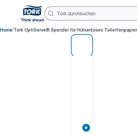
/
Home
Tork OptiServe® Spender für Hülsenloses Toilettenpapier,
1 of 6