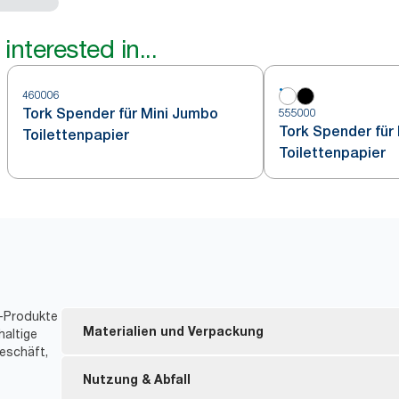
interested in...
460006
Tork Spender für Mini Jumbo
555000
Tork Spender für
Toilettenpapier
Toilettenpapier
t-Produkte
Materialien und Verpackung
haltige
eschäft,
Nachfüllmaterial mit FSC®-Zertifizierung – hergest
Nutzung & Abfall
gewonnenen Fasern.