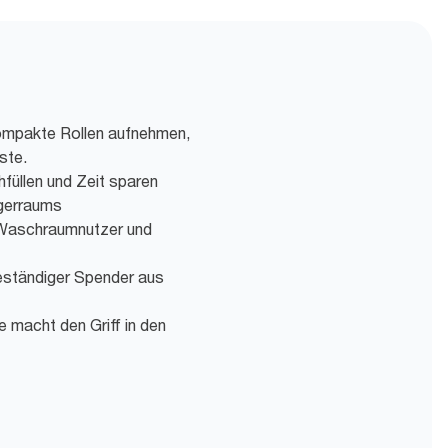
ompakte Rollen aufnehmen,
ste.
füllen und Zeit sparen
agerraums
r Waschraumnutzer und
eständiger Spender aus
e macht den Griff in den