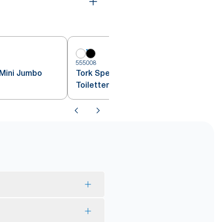
5
555008
 Mini Jumbo
Tork Spender für Mini Jumbo
Toilettenpapier
ellt aus nachhaltig