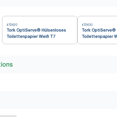
472620
472630
Tork OptiServe® Hülsenloses
Tork OptiServe®
Toilettenpapier Weiß T7
Toilettenpapier 
tions