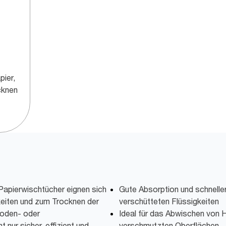
pier,
cknen
apierwischtücher eignen sich
Gute Absorption und schnell
keiten und zum Trocknen der
verschütteten Flüssigkeiten
Boden- oder
Ideal für das Abwischen von 
 nur sicher, effizient und
verschmutzten Oberflächen