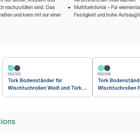
ch nachzufüllen sind. Das
Multifunktional – Für elementa
eißen und kann mit nur einer
Festigkeit und hohe Aufsaugfä
652000
652008
Tork Bodenständer für
Tork Bodenstände
Wischtuchrollen Weiß und Türkis
Wischtuchrollen 
W1
Schwarz W1
tions