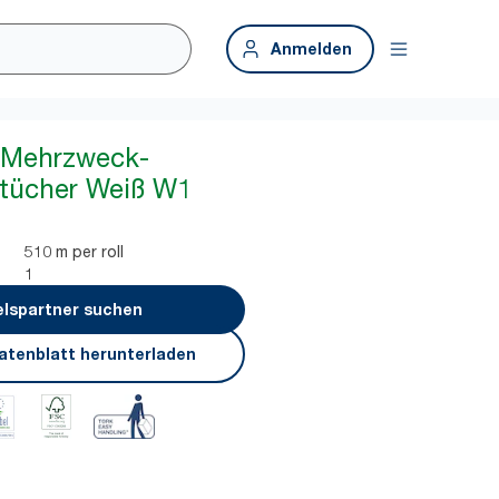
Anmelden
e Mehrzweck-
htücher Weiß W1
510 m per roll
1
lspartner suchen
atenblatt herunterladen