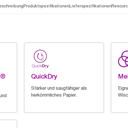
eschreibung
Produktspezifikationen
Lieferspezifikationen
Resourc
g®
QuickDry
Me
Stärker und saugfähiger als
Eigne
herkömmliches Papier.
Wisc
 und