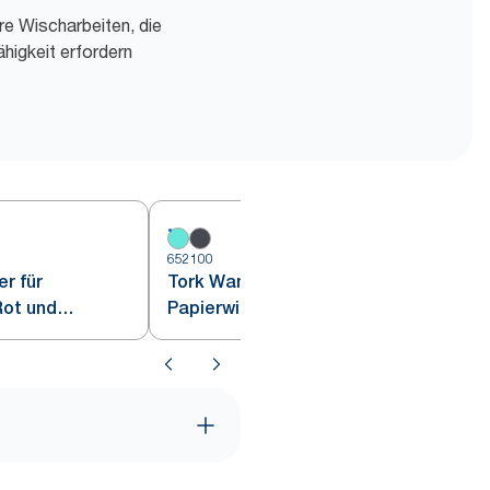
re Wischarbeiten, die
higkeit erfordern
652100
6
r für
Tork Wandhalterung für
Rot und
Papierwischtücher Weiß und
Türkis W1