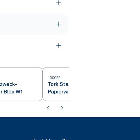
130052
1
rzweck-
Tork Starke Mehrzweck
r Blau W1
Papierwischtücher Blau W1/2