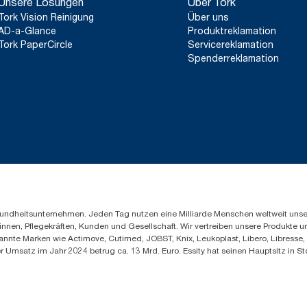
Unsere Lösungen
Über Tork
Tork Vision Reinigung
Über uns
AD-a-Glance
Produktreklamation
Tork PaperCircle
Servicereklamation
Spenderreklamation
Gesundheitsunternehmen. Jeden Tag nutzen eine Milliarde Menschen weltweit uns
innen, Pflegekräften, Kunden und Gesellschaft. Wir vertreiben unsere Produkte 
annte Marken wie Actimove, Cutimed, JOBST, Knix, Leukoplast, Libero, Libresse
er Umsatz im Jahr 2024 betrug ca. 13 Mrd. Euro. Essity hat seinen Hauptsitz i