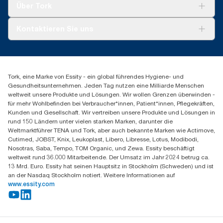
Tork Vision Reinigung
Über Tork
AD-a-Glance
Tork PaperCircle
Über uns
Kontaktieren Sie uns
Produktreklamation
Servicereklamation
torkmaster@essity.com
Spenderreklamation
+43 (0) 8 10-22 00 84
Finden Sie Ihren Vertriebspartner
Tork, eine Marke von Essity - ein global führendes Hygiene- und
Essity Austria Vertriebs GmbH
Gesundheitsunternehmen. Jeden Tag nutzen eine Milliarde Menschen
Am Europlatz 2
weltweit unsere Produkte und Lösungen. Wir wollen Grenzen überwinden -
1120 Wien
für mehr Wohlbefinden bei Verbraucher*innen, Patient*innen, Pflegekräften,
Mo-Do 8:00-16:30 | Fr 8:00-15:00
Kunden und Gesellschaft. Wir vertreiben unsere Produkte und Lösungen in
GLN: 9011111000026
rund 150 Ländern unter vielen starken Marken, darunter die
Weltmarktführer TENA und Tork, aber auch bekannte Marken wie Actimove,
Cutimed, JOBST, Knix, Leukoplast, Libero, Libresse, Lotus, Modibodi,
Nosotras, Saba, Tempo, TOM Organic, und Zewa. Essity beschäftigt
weltweit rund 36.000 Mitarbeitende. Der Umsatz im Jahr 2024 betrug ca.
13 Mrd. Euro. Essity hat seinen Hauptsitz in Stockholm (Schweden) und ist
an der Nasdaq Stockholm notiert. Weitere Informationen auf
www.essity.com