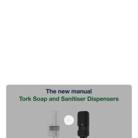
an die
Händehygiene
Manuelle Tork Spender für Seifen und Händedesinfektionsmittel –
eine Lösung für die gesamte Einrichtung.