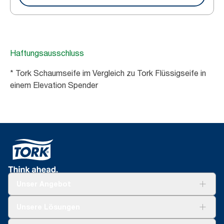
Haftungsausschluss
* Tork Schaumseife im Vergleich zu Tork Flüssigseife in
einem Elevation Spender
Unser Angebot
Lösungen
Unsere Lösungen
Nachhaltigkeit
Tork Clean Care