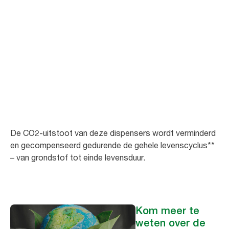
Minimaliseer de
CO2-impact
Vanaf mei 2023 bieden we 27 bestaande Tork dispensers in Europa
(exclusief Frankrijk) aan met een CO2-neutrale* certificering.
De CO2-uitstoot van deze dispensers wordt verminderd
en gecompenseerd gedurende de gehele levenscyclus**
– van grondstof tot einde levensduur.
Kom meer te
weten over de