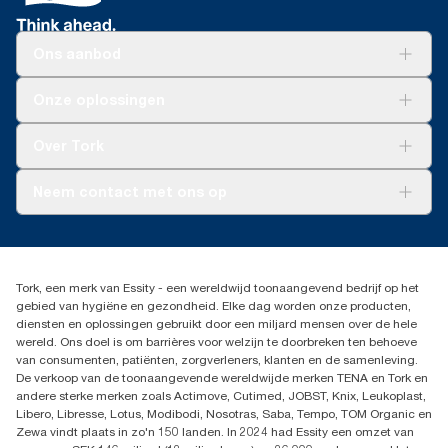
Ons aanbod
Oplossingen
Onze oplossingen
Duurzaamheid
Tork Clean Care
Tork Vision Schoonmaken
Over Tork
AD-a-Glance
Tork PaperCircle
Over ons
Neem contact met ons op
Productklacht
Leveringsklacht
info@tork.be
Dispenserklacht
02 766 05 30
Dealers zoeken
Tork, een merk van Essity - een wereldwijd toonaangevend bedrijf op het
Essity Belgium NV
gebied van hygiëne en gezondheid. Elke dag worden onze producten,
Berkenlaan 8B
diensten en oplossingen gebruikt door een miljard mensen over de hele
1831 MACHELEN
wereld. Ons doel is om barrières voor welzijn te doorbreken ten behoeve
van consumenten, patiënten, zorgverleners, klanten en de samenleving.
De verkoop van de toonaangevende wereldwijde merken TENA en Tork en
andere sterke merken zoals Actimove, Cutimed, JOBST, Knix, Leukoplast,
Libero, Libresse, Lotus, Modibodi, Nosotras, Saba, Tempo, TOM Organic en
Zewa vindt plaats in zo'n 150 landen. In 2024 had Essity een omzet van