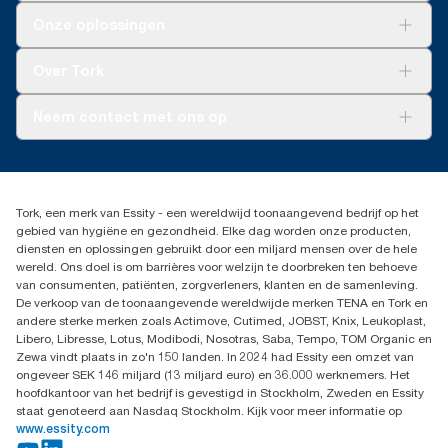
Oplossingen
Onze oplossingen
Duurzaamheid
Tork Clean Care
Tork Vision Schoonmaken
Over Tork
AD-a-Glance
Tork PaperCircle
Over ons
Neem contact met ons op
Productklacht
Leveringsklacht
info@tork.be
Dispenserklacht
02 766 05 30
Dealers zoeken
Tork, een merk van Essity - een wereldwijd toonaangevend bedrijf op het
Essity Belgium NV
gebied van hygiëne en gezondheid. Elke dag worden onze producten,
Berkenlaan 8B
diensten en oplossingen gebruikt door een miljard mensen over de hele
1831 MACHELEN
wereld. Ons doel is om barrières voor welzijn te doorbreken ten behoeve
van consumenten, patiënten, zorgverleners, klanten en de samenleving.
De verkoop van de toonaangevende wereldwijde merken TENA en Tork en
andere sterke merken zoals Actimove, Cutimed, JOBST, Knix, Leukoplast,
Libero, Libresse, Lotus, Modibodi, Nosotras, Saba, Tempo, TOM Organic en
Zewa vindt plaats in zo'n 150 landen. In 2024 had Essity een omzet van
ongeveer SEK 146 miljard (13 miljard euro) en 36.000 werknemers. Het
hoofdkantoor van het bedrijf is gevestigd in Stockholm, Zweden en Essity
staat genoteerd aan Nasdaq Stockholm. Kijk voor meer informatie op
www.essity.com