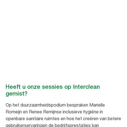
Tork op Interclean
2026
We willen iedereen bedanken die Tork tijdens Interclean Amsterdam
2026 heeft bezocht. Scroll naar beneden om de nieuwste innovaties te
bekijken en ontdek hoe betere hygiëne kan bijdragen aan betere
bedrijfsprestaties.
Heeft u onze sessies op Interclean
gemist?
Op het duurzaamheidspodium bespraken Marielle
Romeijn en Renee Remijnse inclusieve hygiëne in
openbare sanitaire ruimtes en hoe het creëren van betere
gebruikerservaringen de bedrijfsprestaties kan