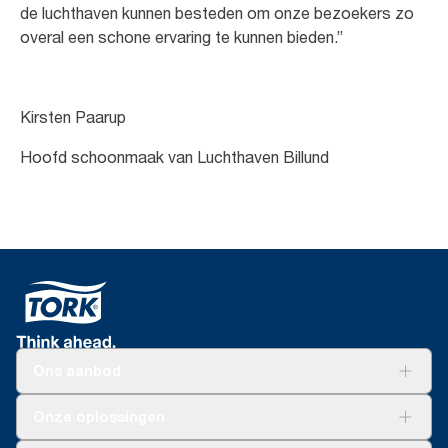
de luchthaven kunnen besteden om onze bezoekers zo
overal een schone ervaring te kunnen bieden.”
Kirsten Paarup
Hoofd schoonmaak van Luchthaven Billund
Ons aanbod
Oplossingen
Onze oplossingen
Duurzaamheid