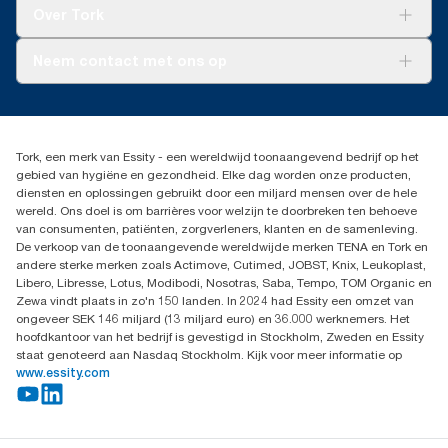
Tork Clean Care
Tork Vision Schoonmaken
Over Tork
AD-a-Glance
Tork PaperCircle
Over ons
Neem contact met ons op
Productklacht
Leveringsklacht
info@tork.be
Dispenserklacht
02 766 05 30
Dealers zoeken
Tork, een merk van Essity - een wereldwijd toonaangevend bedrijf op het
Essity Belgium NV
gebied van hygiëne en gezondheid. Elke dag worden onze producten,
Berkenlaan 8B
diensten en oplossingen gebruikt door een miljard mensen over de hele
1831 MACHELEN
wereld. Ons doel is om barrières voor welzijn te doorbreken ten behoeve
van consumenten, patiënten, zorgverleners, klanten en de samenleving.
De verkoop van de toonaangevende wereldwijde merken TENA en Tork en
andere sterke merken zoals Actimove, Cutimed, JOBST, Knix, Leukoplast,
Libero, Libresse, Lotus, Modibodi, Nosotras, Saba, Tempo, TOM Organic en
Zewa vindt plaats in zo'n 150 landen. In 2024 had Essity een omzet van
ongeveer SEK 146 miljard (13 miljard euro) en 36.000 werknemers. Het
hoofdkantoor van het bedrijf is gevestigd in Stockholm, Zweden en Essity
staat genoteerd aan Nasdaq Stockholm. Kijk voor meer informatie op
www.essity.com