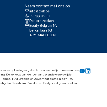
Neem contact met ons op
info@tork.be
02 766 05 30
Dealers zoeken
Essity Belgium NV
Berkenlaan 8B
1831 MACHELEN
sten en oplossingen gebruikt door een miljard mensen over
leving. De verkoop van de toonaangevende wereldwijde
, Tempo, TOM Organic en Zewa vindt plaats in zo'n 150
vestigd in Stockholm, Zweden en Essity staat genoteerd aan