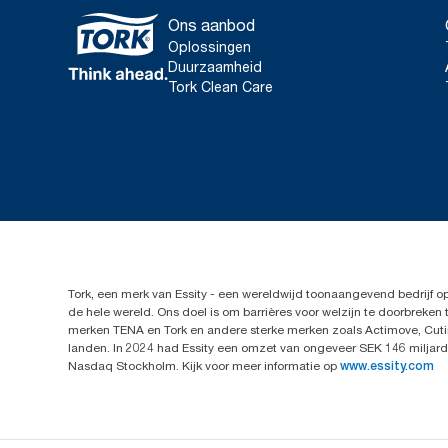
Ons aanbod
Oplossingen
Duurzaamheid
Tork Clean Care
Tork, een merk van Essity - een wereldwijd toonaangevend bedrijf 
de hele wereld. Ons doel is om barrières voor welzijn te doorbrek
merken TENA en Tork en andere sterke merken zoals Actimove, Cutim
landen. In 2024 had Essity een omzet van ongeveer SEK 146 miljard 
Nasdaq Stockholm. Kijk voor meer informatie op
www.essity.com