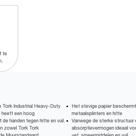
f te
n.
le Tork Industrial Heavy-Duty
Het stevige papier bescherm
, heeft een hoog
metaalsplinters en hitte
de handen tegen hitte en vuil.
Vanwege de sterke structuur 
in zowel Tork Tork
absorptievermogen ideaal voor
 de Muurstandaard
vet, smeermiddelen en vuil