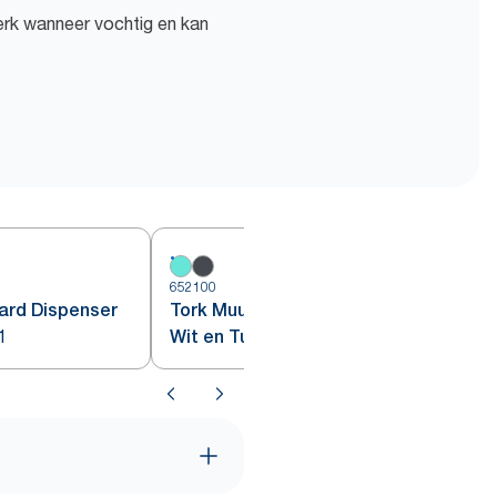
erk wanneer vochtig en kan
652100
6
ard Dispenser
Tork Muurstandaard Dispenser
1
Wit en Turquoise W1