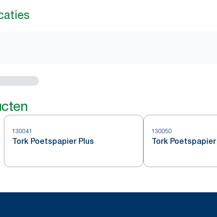
caties
ucten
130041
130050
Tork Poetspapier Plus
Tork Poetspapier