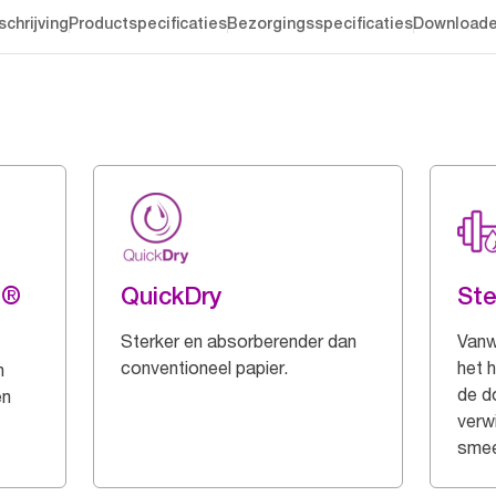
chrijving
Productspecificaties
Bezorgingsspecificaties
Download
g®
QuickDry
Ste
Sterker en absorberender dan
Vanw
conventioneel papier.
het 
n
de d
en
verwi
smee