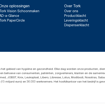
Onze oplossingen
Over Tork
Tork Vision Schoonmaken
Over ons
AD-a-Glance
Productklacht
Tork PaperCircle
Leveringsklacht
Dispenserklacht
op het gebied van hygiëne en gezondheid. Elke dag worden onze producten, dien
en ten behoeve van consumenten, patiënten, zorgverleners, klanten en de samen
ed, JOBST, Knix, Leukoplast, Libero, Libresse, Lotus, Modibodi, Nosotras, Saba
(13 miljard euro) en 36.000 werknemers. Het hoofdkantoor van het bedrijf is ge