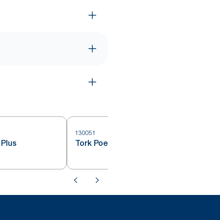
130051
1
 Plus
Tork Poetspapier Plus