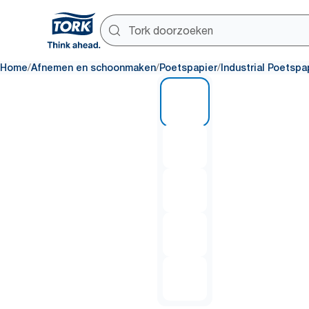
/
/
/
Home
Afnemen en schoonmaken
Poetspapier
Industrial Poetspa
1 of 5