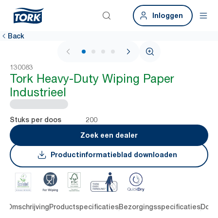
Inloggen
Back
1 / 4
130083
Tork Heavy-Duty Wiping Paper
Industrieel
200
Stuks per doos
Zoek een dealer
Productinformatieblad downloaden
en
Omschrijving
Productspecificaties
Bezorgingsspecificaties
Down