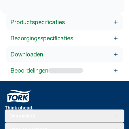
Productspecificaties
Bezorgingsspecificaties
Downloaden
Beoordelingen
Ons aanbod
Oplossingen