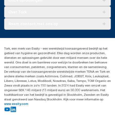
Onze oplossingen
Duurzaamheid
Tork Clean Care
Tork Vision Schoonmaken
Over Tork
AD-a-Glance
Tork PaperCircle
Over ons
Neem contact met ons op
Productklacht
Leveringsklacht
info@tork.be
Dispenserklacht
02 766 05 30
Dealers zoeken
Tork, een merk van Essity - een wereldwijd toonaangevend bedrijf op het
Essity Belgium NV
gebied van hygiëne en gezondheid. Elke dag worden onze producten,
Berkenlaan 8B
diensten en oplossingen gebruikt door een miljard mensen over de hele
1831 MACHELEN
wereld. Ons doel is om barrières voor welzijn te doorbreken ten behoeve
van consumenten, patiënten, zorgverleners, klanten en de samenleving.
De verkoop van de toonaangevende wereldwijde merken TENA en Tork en
andere sterke merken zoals Actimove, Cutimed, JOBST, Knix, Leukoplast,
Libero, Libresse, Lotus, Modibodi, Nosotras, Saba, Tempo, TOM Organic en
Zewa vindt plaats in zo'n 150 landen. In 2024 had Essity een omzet van
ongeveer SEK 146 miljard (13 miljard euro) en 36.000 werknemers. Het
hoofdkantoor van het bedrijf is gevestigd in Stockholm, Zweden en Essity
staat genoteerd aan Nasdaq Stockholm. Kijk voor meer informatie op
www.essity.com