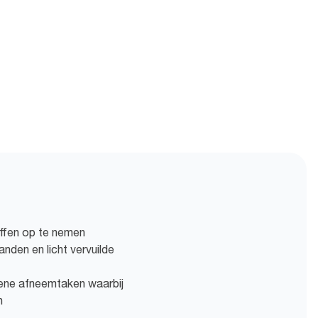
ffen op te nemen
nden en licht vervuilde
mene afneemtaken waarbij
n