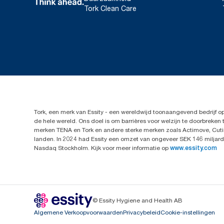
Tork Clean Care
Tork, een merk van Essity - een wereldwijd toonaangevend bedrijf 
de hele wereld. Ons doel is om barrières voor welzijn te doorbrek
merken TENA en Tork en andere sterke merken zoals Actimove, Cutim
landen. In 2024 had Essity een omzet van ongeveer SEK 146 miljard 
Nasdaq Stockholm. Kijk voor meer informatie op
www.essity.com
© Essity Hygiene and Health AB
Algemene Verkoopvoorwaarden
Privacybeleid
Cookie-instellingen