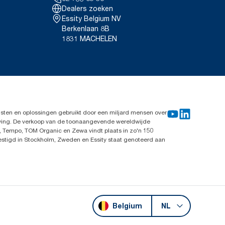
Dealers zoeken
Essity Belgium NV
Berkenlaan 8B
1831 MACHELEN
sten en oplossingen gebruikt door een miljard mensen over
leving. De verkoop van de toonaangevende wereldwijde
, Tempo, TOM Organic en Zewa vindt plaats in zo'n 150
vestigd in Stockholm, Zweden en Essity staat genoteerd aan
Belgium
NL