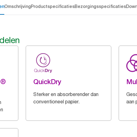
en
Omschrijving
Productspecificaties
Bezorgingsspecificaties
Down
rdelen
g®
QuickDry
Mul
Sterker en absorberender dan
Gesc
conventioneel papier.
aan 
n
en