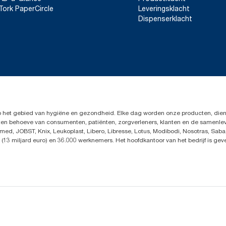
Tork PaperCircle
Leveringsklacht
Dispenserklacht
op het gebied van hygiëne en gezondheid. Elke dag worden onze producten, dien
en ten behoeve van consumenten, patiënten, zorgverleners, klanten en de samen
ed, JOBST, Knix, Leukoplast, Libero, Libresse, Lotus, Modibodi, Nosotras, Saba
(13 miljard euro) en 36.000 werknemers. Het hoofdkantoor van het bedrijf is ge