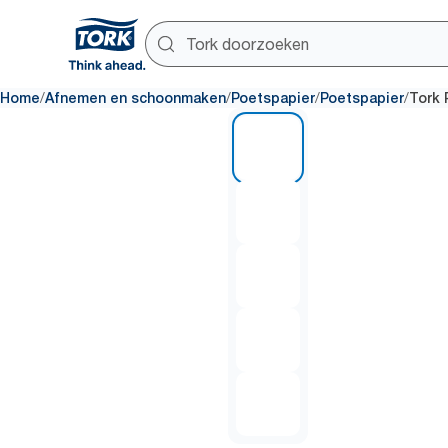
/
/
/
/
Home
Afnemen en schoonmaken
Poetspapier
Poetspapier
Tork 
1 of 5