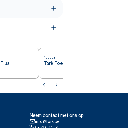
130052
1
 Plus
Tork Poetspapier Plus
Neem contact met ons op
info@tork.be
02 766 05 30