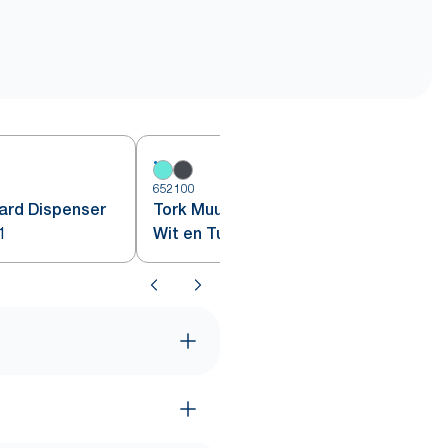
652100
6
ard Dispenser
Tork Muurstandaard Dispenser
1
Wit en Turquoise W1