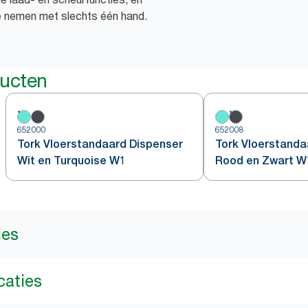
te nemen met slechts één hand.
ducten
652000
652008
Tork Vloerstandaard Dispenser
Tork Vloerstanda
Wit en Turquoise W1
Rood en Zwart W
ies
caties