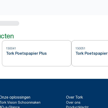
ucten
130041
130051
Tork Poetspapier Plus
Tork Poetspapier
Onze oplossingen
Over Tork
Tork Vision Schoonmaken
Over ons
AD-a-Glance
Productklacht