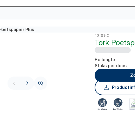
Poetspapier Plus
130050
Tork Poetsp
Rollengte
Stuks per doos
Zo
Productin