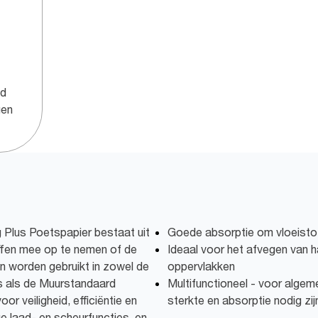
nd
gen
g Plus Poetspapier bestaat uit
Goede absorptie om vloeisto
offen mee op te nemen of de
Ideaal voor het afvegen van ha
n worden gebruikt in zowel de
oppervlakken
s als de Muurstandaard
Multifunctioneel - voor alge
or veiligheid, efficiëntie en
sterkte en absorptie nodig zij
 laad- en scheurfuncties, en