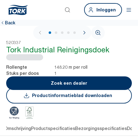
Inloggen
Back
1 / 6
520337
Tork Industrial Reinigingsdoek
148.20 m per roll
Rollengte
1
Stuks per doos
Zoek een dealer
Productinformatieblad downloaden
en
Omschrijving
Productspecificaties
Bezorgingsspecificaties
Down