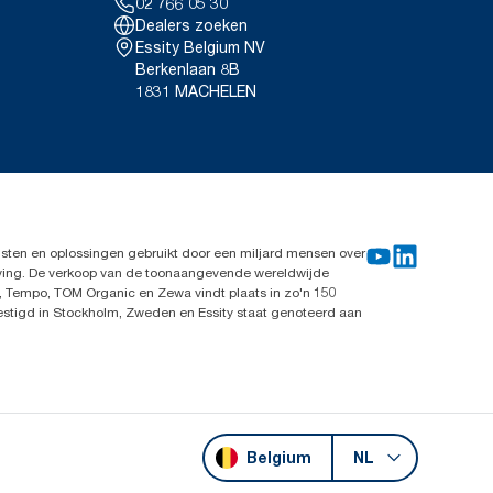
02 766 05 30
tute, Zweden, 2014. Huurdoeken,
Dealers zoeken
 Tork Heavy-Duty
Essity Belgium NV
Berkenlaan 8B
1831 MACHELEN
14. Leiekluter, bomullsfiller og
ra Sterk.
sten en oplossingen gebruikt door een miljard mensen over
leving. De verkoop van de toonaangevende wereldwijde
, Tempo, TOM Organic en Zewa vindt plaats in zo'n 150
vestigd in Stockholm, Zweden en Essity staat genoteerd aan
Belgium
NL