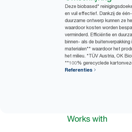
Deze biobased* reinigingsdoeke
en vuil effectief. Dankzij de éé
duurzame ontwerp kunnen ze her
waardoor kosten worden bespaa
verminderd. Efficiëntie en duur
binnen- als de buitenverpakking
materialen** waardoor het produc
het milieu. *TÜV Austria, OK Bi
**100% gerecyclede kartonveze
Referenties
Works with