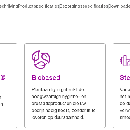
chrijving
Productspecificaties
Bezorgingsspecificaties
Download
g®
Biobased
Ste
Plantaardig: u gebruikt de
Vanw
hoogwaardige hygiëne- en
het 
n
prestatieproducten die uw
de d
en
bedrijf nodig heeft, zonder in te
verwi
leveren op duurzaamheid.
smee