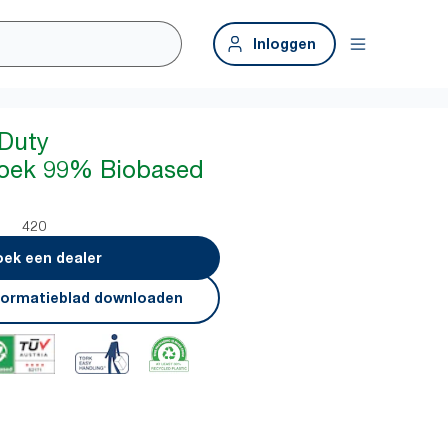
Inloggen
-Duty
doek 99% Biobased
420
ek een dealer
formatieblad downloaden