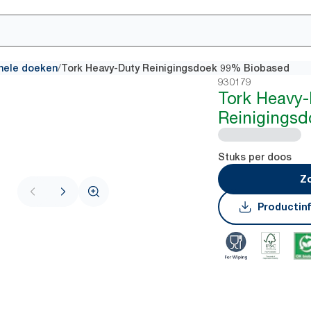
/
onele doeken
Tork Heavy-Duty Reinigingsdoek 99% Biobased
930179
Tork Heavy
Reinigings
Stuks per doos
Zo
Productin