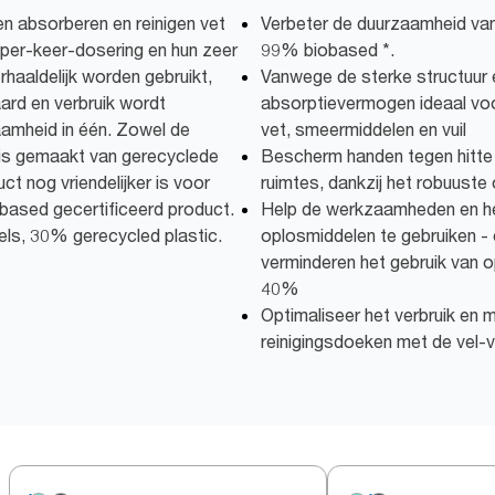
n absorberen en reinigen vet
Verbeter de duurzaamheid van u
n-per-keer-dosering en hun zeer
99% biobased *.
haaldelijk worden gebruikt,
Vanwege de sterke structuur 
rd en verbruik wordt
absorptievermogen ideaal voor
zaamheid in één. Zowel de
vet, smeermiddelen en vuil
 is gemaakt van gerecyclede
Bescherm handen tegen hitte e
t nog vriendelijker is voor
ruimtes, dankzij het robuust
obased gecertificeerd product.
Help de werkzaamheden en he
ls, 30% gerecycled plastic.
oplosmiddelen te gebruiken
verminderen het gebruik van 
40%
Optimaliseer het verbruik en m
reinigingsdoeken met de vel-