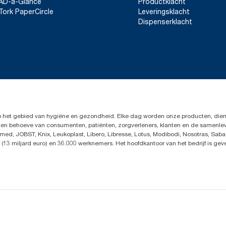
AD-a-Glance
Productklacht
*
De paneltest werd uitgevoerd door het Swerea Research Insti
Tork PaperCircle
Leveringsklacht
katoenen lompen en gemengde lompen werden vergeleken met
Dispenserklacht
Reinigingsdoeken.
**
Paneltest utført av det svenske forskningsinstituttet Swerea i 20
blandede filler ble sammenlignet med Tork Rengjøringsklut Ekst
op het gebied van hygiëne en gezondheid. Elke dag worden onze producten, dien
en ten behoeve van consumenten, patiënten, zorgverleners, klanten en de samen
ed, JOBST, Knix, Leukoplast, Libero, Libresse, Lotus, Modibodi, Nosotras, Saba
(13 miljard euro) en 36.000 werknemers. Het hoofdkantoor van het bedrijf is ge