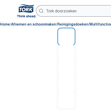
/
/
/
Home
Afnemen en schoonmaken
Reinigingsdoeken
Multifuncti
1 of 5