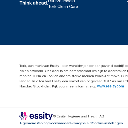
Duurzaamheid
Tork Clean Care
Tork, een merk van Essity - een wereldwijd toonaangevend bedrijf 
de hele wereld. Ons doel is om barrières voor welzijn te doorbrek
merken TENA en Tork en andere sterke merken zoals Actimove, Cutim
landen. In 2024 had Essity een omzet van ongeveer SEK 146 miljard 
Nasdaq Stockholm. Kijk voor meer informatie op
www.essity.com
© Essity Hygiene and Health AB
Algemene Verkoopvoorwaarden
Privacybeleid
Cookie-instellingen