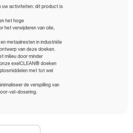
w activiteiten: dit product is
en het hoge
 het verwijderen van olie,
n metaalresten in industriële
e ontwerp van deze doeken.
t milieu door minder
 - onze exelCLEAN® doeken
oplosmiddelen met tot wel
inimaliseer de verspilling van
voor-vel-dosering.