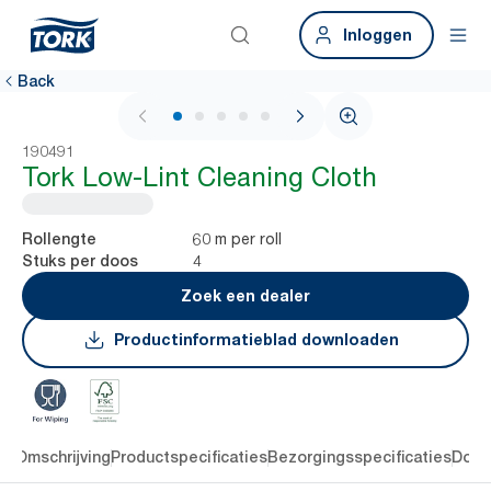
Inloggen
Back
1 / 6
190491
Tork Low-Lint Cleaning Cloth
60 m per roll
Rollengte
4
Stuks per doos
Zoek een dealer
Productinformatieblad downloaden
en
Omschrijving
Productspecificaties
Bezorgingsspecificaties
Down