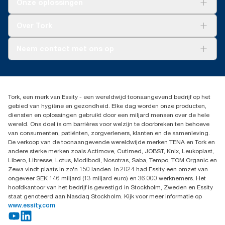
Onze oplossingen
Duurzaamheid
Tork Clean Care
Tork Vision Schoonmaken
Over Tork
AD-a-Glance
Tork PaperCircle
Over ons
Neem contact met ons op
Productklacht
Leveringsklacht
info@tork.be
Dispenserklacht
02 766 05 30
Dealers zoeken
Tork, een merk van Essity - een wereldwijd toonaangevend bedrijf op het
Essity Belgium NV
gebied van hygiëne en gezondheid. Elke dag worden onze producten,
Berkenlaan 8B
diensten en oplossingen gebruikt door een miljard mensen over de hele
1831 MACHELEN
wereld. Ons doel is om barrières voor welzijn te doorbreken ten behoeve
van consumenten, patiënten, zorgverleners, klanten en de samenleving.
De verkoop van de toonaangevende wereldwijde merken TENA en Tork en
andere sterke merken zoals Actimove, Cutimed, JOBST, Knix, Leukoplast,
Libero, Libresse, Lotus, Modibodi, Nosotras, Saba, Tempo, TOM Organic en
Zewa vindt plaats in zo'n 150 landen. In 2024 had Essity een omzet van
ongeveer SEK 146 miljard (13 miljard euro) en 36.000 werknemers. Het
hoofdkantoor van het bedrijf is gevestigd in Stockholm, Zweden en Essity
staat genoteerd aan Nasdaq Stockholm. Kijk voor meer informatie op
www.essity.com