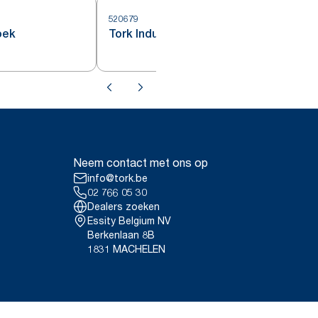
520679
5
oek
Tork Industrial Reinigingsdoek
Neem contact met ons op
info@tork.be
02 766 05 30
Dealers zoeken
Essity Belgium NV
Berkenlaan 8B
1831 MACHELEN