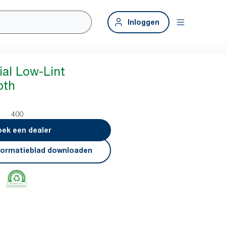
Inloggen
ial Low-Lint
oth
400
ek een dealer
formatieblad downloaden