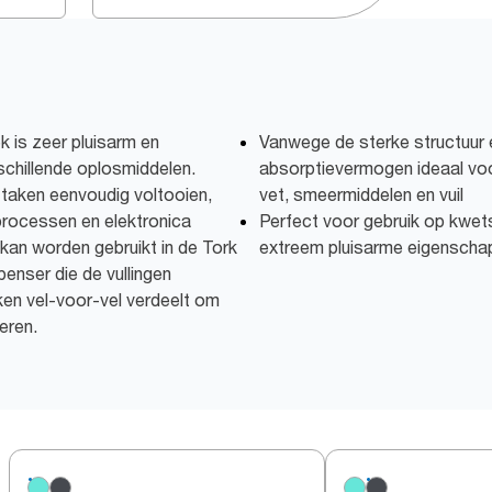
 is zeer pluisarm en
Vanwege de sterke structuur 
schillende oplosmiddelen.
absorptievermogen ideaal voor
e taken eenvoudig voltooien,
vet, smeermiddelen en vuil
 processen en elektronica
Perfect voor gebruik op kwet
an worden gebruikt in de Tork
extreem pluisarme eigenscha
ser die de vullingen
ken vel-voor-vel verdeelt om
deren.