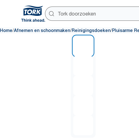
/
/
/
Home
Afnemen en schoonmaken
Reinigingsdoeken
Pluisarme R
1 of 5