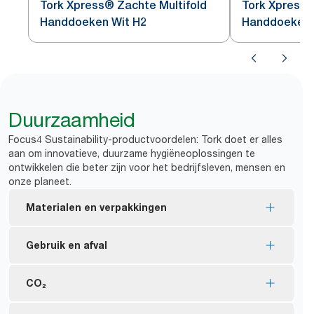
Tork Xpress® Zachte Multifold
Tork Xpress®
Handdoeken Wit H2
Handdoeken 
Duurzaamheid
Focus4 Sustainability-productvoordelen: Tork doet er alles
aan om innovatieve, duurzame hygiëneoplossingen te
ontwikkelen die beter zijn voor het bedrijfsleven, mensen en
onze planeet.
Materialen en verpakkingen
EU Ecolabel-gecertificeerde vullingen: minder
Gebruik en afval
milieu-impact gedurende de gehele product
lifecycle
Verlaag de vulfrequentie met vel-voor-vel-dosering:
CO₂
FSC® certified refills – made from responsibly
zo wordt het verbruik beperkt wat zorgt voor
sourced fiber.
*
minder verspilling en afval.