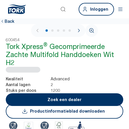
Inloggen
Back
1 / 7
600454
®
Tork Xpress
Gecomprimeerde
Zachte Multifold Handdoeken Wit
H2
Advanced
Kwaliteit
2
Aantal lagen
1200
Stuks per doos
Zoek een dealer
Productinformatieblad downloaden