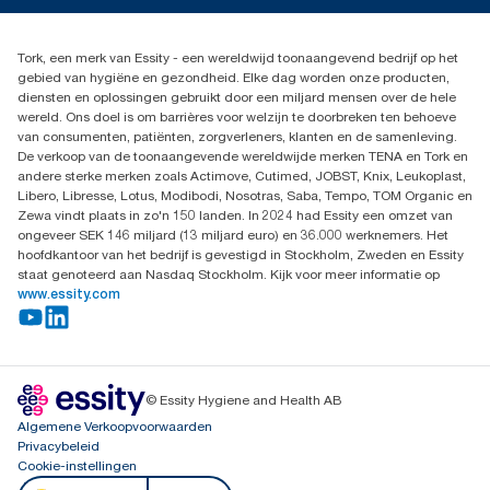
***
Dispenserklacht
Gemiddeld, vergeleken met het gemiddelde van de CO₂-
02 766 05 30
voetafdruk van alle Tork Xpress® Multifold (H2) vullingen voordat
Dealers zoeken
er werd gestart met de aanschaf van hernieuwbare elektriciteit
Tork, een merk van Essity - een wereldwijd toonaangevend bedrijf op het
Essity Belgium NV
(geverifieerd en geëvenaard door Guarantees of Origin) voor
gebied van hygiëne en gezondheid. Elke dag worden onze producten,
Berkenlaan 8B
onze papierproductieprocessen. De resulterende vermindering
diensten en oplossingen gebruikt door een miljard mensen over de hele
1831 MACHELEN
van de CO₂-voetafdruk werd gekwantificeerd in een door een
wereld. Ons doel is om barrières voor welzijn te doorbreken ten behoeve
externe partij gecontroleerde cradle-to-grave
van consumenten, patiënten, zorgverleners, klanten en de samenleving.
Levenscyclusanalyse (LCA).
De verkoop van de toonaangevende wereldwijde merken TENA en Tork en
andere sterke merken zoals Actimove, Cutimed, JOBST, Knix, Leukoplast,
Libero, Libresse, Lotus, Modibodi, Nosotras, Saba, Tempo, TOM Organic en
Zewa vindt plaats in zo'n 150 landen. In 2024 had Essity een omzet van
ongeveer SEK 146 miljard (13 miljard euro) en 36.000 werknemers. Het
hoofdkantoor van het bedrijf is gevestigd in Stockholm, Zweden en Essity
staat genoteerd aan Nasdaq Stockholm. Kijk voor meer informatie op
www.essity.com
© Essity Hygiene and Health AB
Algemene Verkoopvoorwaarden
Privacybeleid
Cookie-instellingen