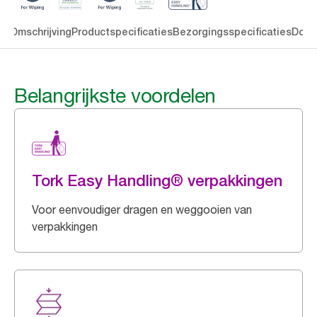
en
Omschrijving
Productspecificaties
Bezorgingsspecificaties
Down
Belangrijkste voordelen
Tork Easy Handling® verpakkingen
Voor eenvoudiger dragen en weggooien van
verpakkingen