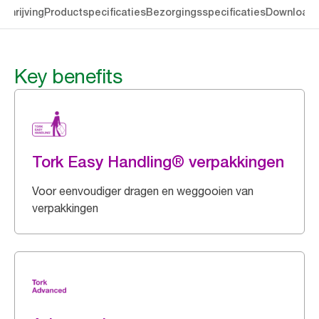
chrijving
Productspecificaties
Bezorgingsspecificaties
Download
Key benefits
Tork Easy Handling® verpakkingen
Voor eenvoudiger dragen en weggooien van
verpakkingen