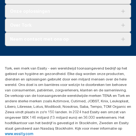
Oplossingen
Onze oplossingen
Duurzaamheid
Tork Clean Care
Tork Vision Schoonmaken
Over Tork
AD-a-Glance
Tork PaperCircle
Over ons
Neem contact met ons op
Productklacht
Leveringsklacht
info@tork.be
Dispenserklacht
02 766 05 30
Dealers zoeken
Tork, een merk van Essity - een wereldwijd toonaangevend bedrijf op het
Essity Belgium NV
gebied van hygiëne en gezondheid. Elke dag worden onze producten,
Berkenlaan 8B
diensten en oplossingen gebruikt door een miljard mensen over de hele
1831 MACHELEN
wereld. Ons doel is om barrières voor welzijn te doorbreken ten behoeve
van consumenten, patiënten, zorgverleners, klanten en de samenleving.
De verkoop van de toonaangevende wereldwijde merken TENA en Tork en
andere sterke merken zoals Actimove, Cutimed, JOBST, Knix, Leukoplast,
Libero, Libresse, Lotus, Modibodi, Nosotras, Saba, Tempo, TOM Organic en
Zewa vindt plaats in zo'n 150 landen. In 2024 had Essity een omzet van
ongeveer SEK 146 miljard (13 miljard euro) en 36.000 werknemers. Het
hoofdkantoor van het bedrijf is gevestigd in Stockholm, Zweden en Essity
staat genoteerd aan Nasdaq Stockholm. Kijk voor meer informatie op
www.essity.com