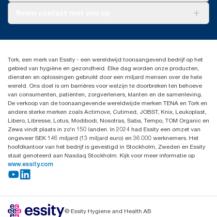
Tork PaperCircle
Over ons
Neem contact met ons op
Productklacht
Leveringsklacht
info@tork.be
Dispenserklacht
02 766 05 30
Dealers zoeken
Tork, een merk van Essity - een wereldwijd toonaangevend bedrijf op het
Essity Belgium NV
gebied van hygiëne en gezondheid. Elke dag worden onze producten,
Berkenlaan 8B
diensten en oplossingen gebruikt door een miljard mensen over de hele
1831 MACHELEN
wereld. Ons doel is om barrières voor welzijn te doorbreken ten behoeve
van consumenten, patiënten, zorgverleners, klanten en de samenleving.
De verkoop van de toonaangevende wereldwijde merken TENA en Tork en
andere sterke merken zoals Actimove, Cutimed, JOBST, Knix, Leukoplast,
Libero, Libresse, Lotus, Modibodi, Nosotras, Saba, Tempo, TOM Organic en
Zewa vindt plaats in zo'n 150 landen. In 2024 had Essity een omzet van
ongeveer SEK 146 miljard (13 miljard euro) en 36.000 werknemers. Het
hoofdkantoor van het bedrijf is gevestigd in Stockholm, Zweden en Essity
staat genoteerd aan Nasdaq Stockholm. Kijk voor meer informatie op
www.essity.com
© Essity Hygiene and Health AB