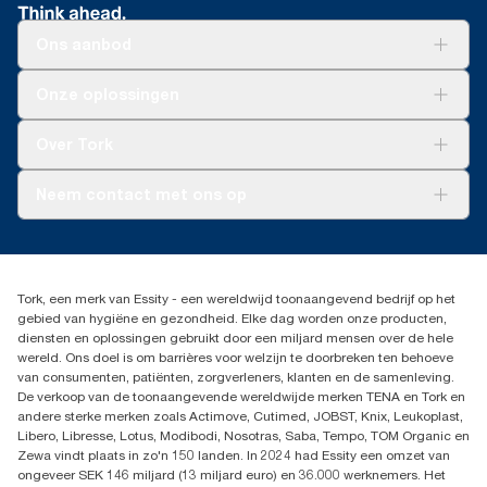
Ons aanbod
Oplossingen
Onze oplossingen
Duurzaamheid
Tork Clean Care
Tork Vision Schoonmaken
Over Tork
AD-a-Glance
Tork PaperCircle
Over ons
Neem contact met ons op
Productklacht
Leveringsklacht
info@tork.be
Dispenserklacht
02 766 05 30
Dealers zoeken
Tork, een merk van Essity - een wereldwijd toonaangevend bedrijf op het
Essity Belgium NV
gebied van hygiëne en gezondheid. Elke dag worden onze producten,
Berkenlaan 8B
diensten en oplossingen gebruikt door een miljard mensen over de hele
1831 MACHELEN
wereld. Ons doel is om barrières voor welzijn te doorbreken ten behoeve
van consumenten, patiënten, zorgverleners, klanten en de samenleving.
De verkoop van de toonaangevende wereldwijde merken TENA en Tork en
andere sterke merken zoals Actimove, Cutimed, JOBST, Knix, Leukoplast,
Libero, Libresse, Lotus, Modibodi, Nosotras, Saba, Tempo, TOM Organic en
Zewa vindt plaats in zo'n 150 landen. In 2024 had Essity een omzet van
ongeveer SEK 146 miljard (13 miljard euro) en 36.000 werknemers. Het