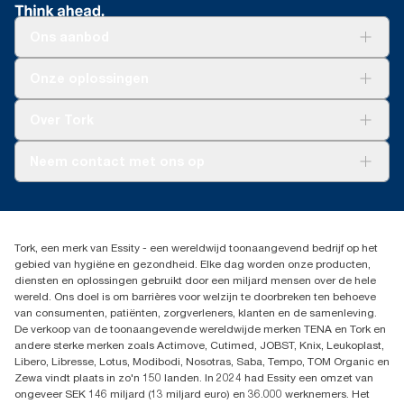
Ons aanbod
Oplossingen
Onze oplossingen
Duurzaamheid
Tork Clean Care
Tork Vision Schoonmaken
Over Tork
AD-a-Glance
Tork PaperCircle
Over ons
Neem contact met ons op
Productklacht
Leveringsklacht
info@tork.be
Dispenserklacht
02 766 05 30
Dealers zoeken
Tork, een merk van Essity - een wereldwijd toonaangevend bedrijf op het
Essity Belgium NV
gebied van hygiëne en gezondheid. Elke dag worden onze producten,
Berkenlaan 8B
diensten en oplossingen gebruikt door een miljard mensen over de hele
1831 MACHELEN
wereld. Ons doel is om barrières voor welzijn te doorbreken ten behoeve
van consumenten, patiënten, zorgverleners, klanten en de samenleving.
De verkoop van de toonaangevende wereldwijde merken TENA en Tork en
andere sterke merken zoals Actimove, Cutimed, JOBST, Knix, Leukoplast,
Libero, Libresse, Lotus, Modibodi, Nosotras, Saba, Tempo, TOM Organic en
Zewa vindt plaats in zo'n 150 landen. In 2024 had Essity een omzet van
ongeveer SEK 146 miljard (13 miljard euro) en 36.000 werknemers. Het