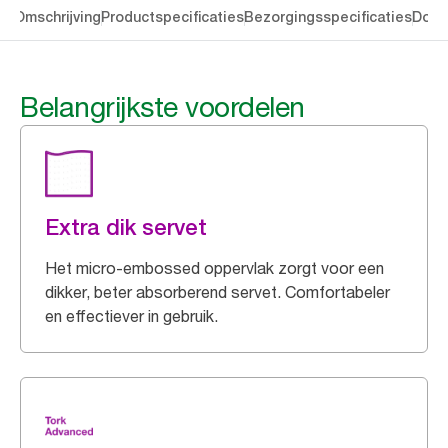
en
Omschrijving
Productspecificaties
Bezorgingsspecificaties
Down
Belangrijkste voordelen
Extra dik servet
Het micro-embossed oppervlak zorgt voor een
dikker, beter absorberend servet. Comfortabeler
en effectiever in gebruik.