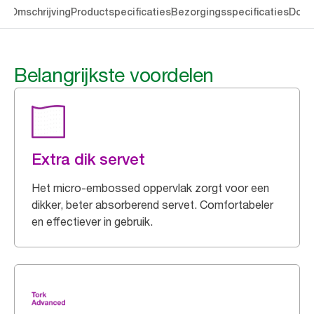
en
Omschrijving
Productspecificaties
Bezorgingsspecificaties
Down
Belangrijkste voordelen
Extra dik servet
Het micro-embossed oppervlak zorgt voor een
dikker, beter absorberend servet. Comfortabeler
en effectiever in gebruik.