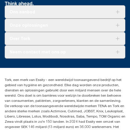
Ons aanbod
Oplossingen
Onze oplossingen
Duurzaamheid
Tork Clean Care
Tork Vision Schoonmaken
Over Tork
AD-a-Glance
Tork PaperCircle
Over ons
Neem contact met ons op
Productklacht
Leveringsklacht
info@tork.be
Dispenserklacht
02 766 05 30
Dealers zoeken
Tork, een merk van Essity - een wereldwijd toonaangevend bedrijf op het
Essity Belgium NV
gebied van hygiëne en gezondheid. Elke dag worden onze producten,
Berkenlaan 8B
diensten en oplossingen gebruikt door een miljard mensen over de hele
1831 MACHELEN
wereld. Ons doel is om barrières voor welzijn te doorbreken ten behoeve
van consumenten, patiënten, zorgverleners, klanten en de samenleving.
De verkoop van de toonaangevende wereldwijde merken TENA en Tork en
andere sterke merken zoals Actimove, Cutimed, JOBST, Knix, Leukoplast,
Libero, Libresse, Lotus, Modibodi, Nosotras, Saba, Tempo, TOM Organic en
Zewa vindt plaats in zo'n 150 landen. In 2024 had Essity een omzet van
ongeveer SEK 146 miljard (13 miljard euro) en 36.000 werknemers. Het