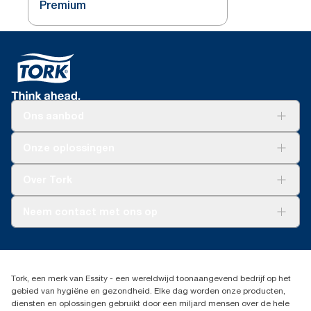
Premium
Ons aanbod
Oplossingen
Onze oplossingen
Duurzaamheid
Tork Clean Care
Tork Vision Schoonmaken
Over Tork
AD-a-Glance
Tork PaperCircle
Over ons
Neem contact met ons op
Productklacht
Leveringsklacht
info@tork.be
Dispenserklacht
02 766 05 30
Dealers zoeken
Tork, een merk van Essity - een wereldwijd toonaangevend bedrijf op het
Essity Belgium NV
gebied van hygiëne en gezondheid. Elke dag worden onze producten,
Berkenlaan 8B
diensten en oplossingen gebruikt door een miljard mensen over de hele
1831 MACHELEN