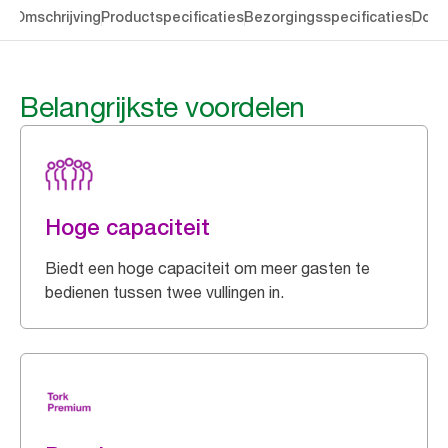
en
Omschrijving
Productspecificaties
Bezorgingsspecificaties
Down
Belangrijkste voordelen
Hoge capaciteit
Biedt een hoge capaciteit om meer gasten te
bedienen tussen twee vullingen in.