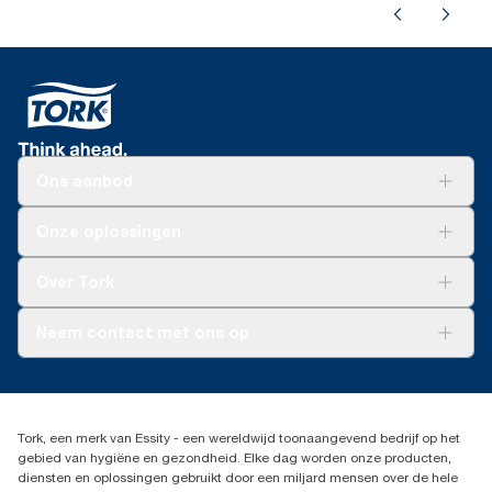
Ons aanbod
Oplossingen
Onze oplossingen
Duurzaamheid
Tork Clean Care
Tork Vision Schoonmaken
Over Tork
AD-a-Glance
Tork PaperCircle
Over ons
Neem contact met ons op
Productklacht
Leveringsklacht
info@tork.be
Dispenserklacht
02 766 05 30
Dealers zoeken
Tork, een merk van Essity - een wereldwijd toonaangevend bedrijf op het
Essity Belgium NV
gebied van hygiëne en gezondheid. Elke dag worden onze producten,
Berkenlaan 8B
diensten en oplossingen gebruikt door een miljard mensen over de hele
1831 MACHELEN