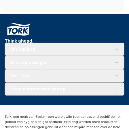
Ons aanbod
Oplossingen
Onze oplossingen
Duurzaamheid
Tork Clean Care
Tork Vision Schoonmaken
Over Tork
AD-a-Glance
Tork PaperCircle
Over ons
Neem contact met ons op
Productklacht
Leveringsklacht
info@tork.be
Dispenserklacht
02 766 05 30
Dealers zoeken
Tork, een merk van Essity - een wereldwijd toonaangevend bedrijf op het
Essity Belgium NV
gebied van hygiëne en gezondheid. Elke dag worden onze producten,
Berkenlaan 8B
diensten en oplossingen gebruikt door een miljard mensen over de hele