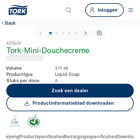
Inloggen
Back
1 / 5
420602
Tork-Mini-Douchecreme
475 ml
Volume
Liquid Soap
Producttype
8
Stuks per doos
Zoek een dealer
Productinformatieblad downloaden
chrijving
Productspecificaties
Bezorgingsspecificaties
Download