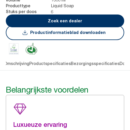
Liquid Soap
Producttype
6
Stuks per doos
Zoek een dealer
Productinformatieblad downloaden
en
Omschrijving
Productspecificaties
Bezorgingsspecificaties
Down
Belangrijkste voordelen
Luxueuze ervaring