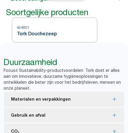
Soortgelijke producten
424601
Tork Douchezeep
Duurzaamheid
Focus4 Sustainability-productvoordelen: Tork doet er alles
aan om innovatieve, duurzame hygiëneoplossingen te
ontwikkelen die beter zijn voor het bedrijfsleven, mensen en
onze planeet.
Materialen en verpakkingen
EU Ecolabel-gecertificeerde vullingen: minder
Gebruik en afval
milieu-impact gedurende de gehele productcyclus
Gemaakt van minimaal 94% ingrediënten van
Zeepingrediënten zijn biologisch afbreekbaar en
CO₂