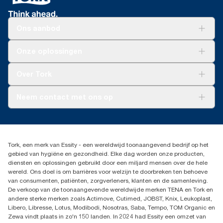
Ons aanbod
Oplossingen
Onze oplossingen
Duurzaamheid
Tork Clean Care
Tork Vision Schoonmaken
Over Tork
AD-a-Glance
Tork PaperCircle
Over ons
Neem contact met ons op
Productklacht
Leveringsklacht
info@tork.be
Dispenserklacht
02 766 05 30
Dealers zoeken
Tork, een merk van Essity - een wereldwijd toonaangevend bedrijf op het
Essity Belgium NV
gebied van hygiëne en gezondheid. Elke dag worden onze producten,
Berkenlaan 8B
diensten en oplossingen gebruikt door een miljard mensen over de hele
1831 MACHELEN
wereld. Ons doel is om barrières voor welzijn te doorbreken ten behoeve
van consumenten, patiënten, zorgverleners, klanten en de samenleving.
De verkoop van de toonaangevende wereldwijde merken TENA en Tork en
andere sterke merken zoals Actimove, Cutimed, JOBST, Knix, Leukoplast,
Libero, Libresse, Lotus, Modibodi, Nosotras, Saba, Tempo, TOM Organic en
Zewa vindt plaats in zo'n 150 landen. In 2024 had Essity een omzet van