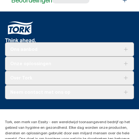
Beoordelingen
Ons aanbod
Oplossingen
Onze oplossingen
Duurzaamheid
Tork Clean Care
Tork Vision Schoonmaken
Over Tork
AD-a-Glance
Tork PaperCircle
Over ons
Neem contact met ons op
Productklacht
Leveringsklacht
info@tork.be
Dispenserklacht
02 766 05 30
Dealers zoeken
Tork, een merk van Essity - een wereldwijd toonaangevend bedrijf op het
Essity Belgium NV
gebied van hygiëne en gezondheid. Elke dag worden onze producten,
Berkenlaan 8B
diensten en oplossingen gebruikt door een miljard mensen over de hele
1831 MACHELEN
wereld. Ons doel is om barrières voor welzijn te doorbreken ten behoeve