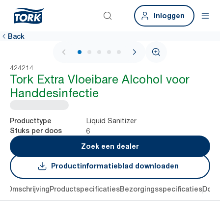
Inloggen
Back
1 / 6
424214
Tork Extra Vloeibare Alcohol voor
Handdesinfectie
Liquid Sanitizer
Producttype
6
Stuks per doos
Zoek een dealer
Productinformatieblad downloaden
en
Omschrijving
Productspecificaties
Bezorgingsspecificaties
Down