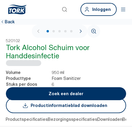
Inloggen
Back
1 / 5
520102
Tork Alcohol Schuim voor
Handdesinfectie
950 ml
Volume
Foam Sanitizer
Producttype
6
Stuks per doos
Zoek een dealer
Productinformatieblad downloaden
ing
Productspecificaties
Bezorgingsspecificaties
Downloaden
Beoo