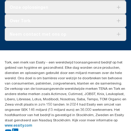
Oplossingen
Onze oplossingen
Duurzaamheid
Tork Clean Care
Tork Vision Schoonmaken
Over Tork
AD-a-Glance
Tork PaperCircle
Over ons
Neem contact met ons op
Productklacht
Leveringsklacht
info@tork.be
Dispenserklacht
02 766 05 30
Dealers zoeken
Tork, een merk van Essity - een wereldwijd toonaangevend bedrijf op het
Essity Belgium NV
gebied van hygiëne en gezondheid. Elke dag worden onze producten,
Berkenlaan 8B
diensten en oplossingen gebruikt door een miljard mensen over de hele
1831 MACHELEN
wereld. Ons doel is om barrières voor welzijn te doorbreken ten behoeve
van consumenten, patiënten, zorgverleners, klanten en de samenleving.
De verkoop van de toonaangevende wereldwijde merken TENA en Tork en
andere sterke merken zoals Actimove, Cutimed, JOBST, Knix, Leukoplast,
Libero, Libresse, Lotus, Modibodi, Nosotras, Saba, Tempo, TOM Organic en
Zewa vindt plaats in zo'n 150 landen. In 2024 had Essity een omzet van
ongeveer SEK 146 miljard (13 miljard euro) en 36.000 werknemers. Het
hoofdkantoor van het bedrijf is gevestigd in Stockholm, Zweden en Essity
staat genoteerd aan Nasdaq Stockholm. Kijk voor meer informatie op
www.essity.com