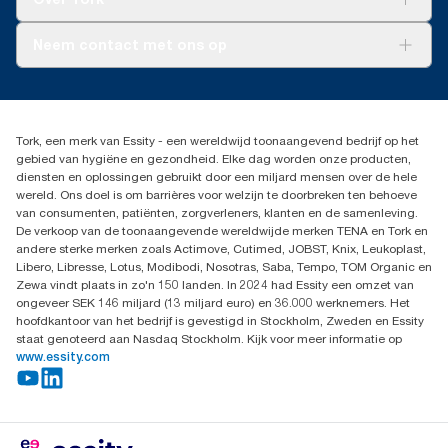
AD-a-Glance
Tork PaperCircle
Over ons
Neem contact met ons op
Productklacht
Leveringsklacht
info@tork.be
Dispenserklacht
02 766 05 30
Dealers zoeken
Tork, een merk van Essity - een wereldwijd toonaangevend bedrijf op het
Essity Belgium NV
gebied van hygiëne en gezondheid. Elke dag worden onze producten,
Berkenlaan 8B
diensten en oplossingen gebruikt door een miljard mensen over de hele
1831 MACHELEN
wereld. Ons doel is om barrières voor welzijn te doorbreken ten behoeve
van consumenten, patiënten, zorgverleners, klanten en de samenleving.
De verkoop van de toonaangevende wereldwijde merken TENA en Tork en
andere sterke merken zoals Actimove, Cutimed, JOBST, Knix, Leukoplast,
Libero, Libresse, Lotus, Modibodi, Nosotras, Saba, Tempo, TOM Organic en
Zewa vindt plaats in zo'n 150 landen. In 2024 had Essity een omzet van
ongeveer SEK 146 miljard (13 miljard euro) en 36.000 werknemers. Het
hoofdkantoor van het bedrijf is gevestigd in Stockholm, Zweden en Essity
staat genoteerd aan Nasdaq Stockholm. Kijk voor meer informatie op
www.essity.com