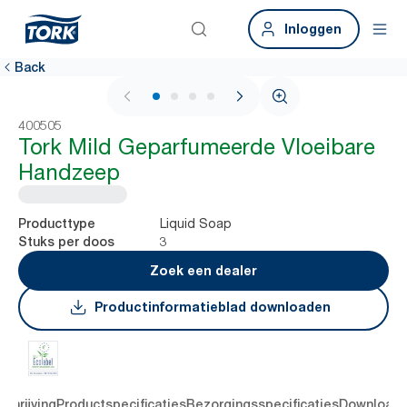
Inloggen
Back
1 / 4
400505
Tork Mild Geparfumeerde Vloeibare
Handzeep
Liquid Soap
Producttype
3
Stuks per doos
Zoek een dealer
Productinformatieblad downloaden
chrijving
Productspecificaties
Bezorgingsspecificaties
Download