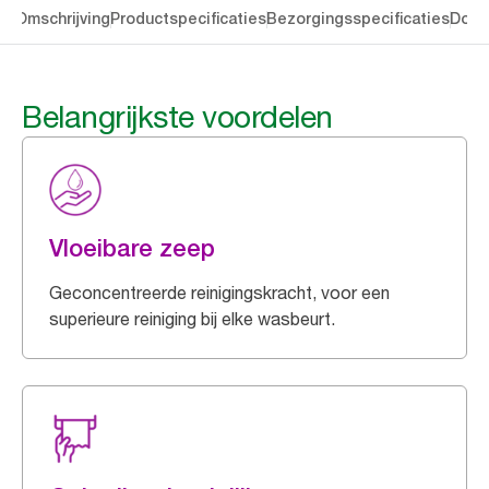
en
Omschrijving
Productspecificaties
Bezorgingsspecificaties
Down
Belangrijkste voordelen
Vloeibare zeep
Geconcentreerde reinigingskracht, voor een
superieure reiniging bij elke wasbeurt.