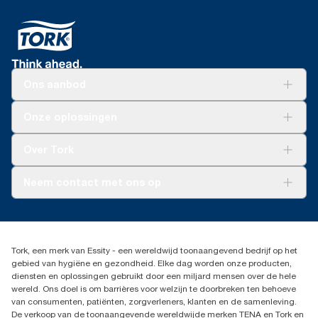
Ons aanbod
Oplossingen
Onze oplossingen
Duurzaamheid
Tork Clean Care
Tork Vision Schoonmaken
Over Tork
AD-a-Glance
Tork PaperCircle
Over ons
Neem contact met ons op
Productklacht
Leveringsklacht
info@tork.be
Dispenserklacht
02 766 05 30
Dealers zoeken
Tork, een merk van Essity - een wereldwijd toonaangevend bedrijf op het
Essity Belgium NV
gebied van hygiëne en gezondheid. Elke dag worden onze producten,
Berkenlaan 8B
diensten en oplossingen gebruikt door een miljard mensen over de hele
1831 MACHELEN
wereld. Ons doel is om barrières voor welzijn te doorbreken ten behoeve
van consumenten, patiënten, zorgverleners, klanten en de samenleving.
De verkoop van de toonaangevende wereldwijde merken TENA en Tork en