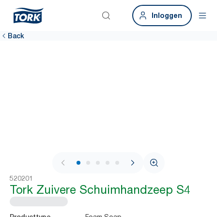
Inloggen
Back
1 / 7
520201
Tork Zuivere Schuimhandzeep S4
Foam Soap
Producttype