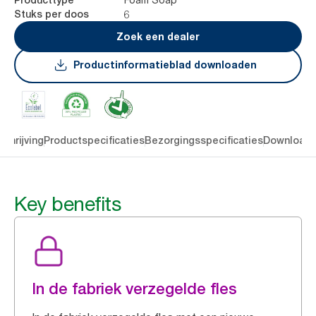
6
Stuks per doos
Zoek een dealer
Productinformatieblad downloaden
chrijving
Productspecificaties
Bezorgingsspecificaties
Download
Key benefits
In de fabriek verzegelde fles