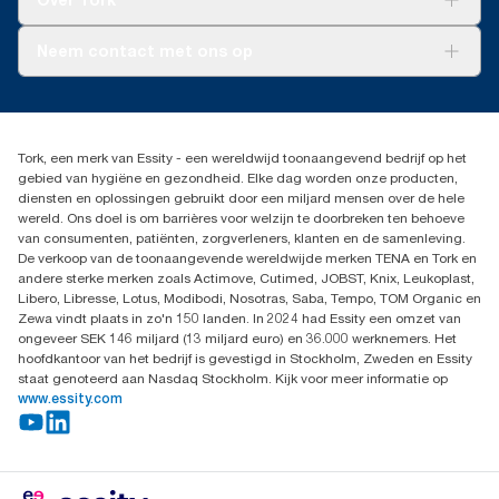
AD-a-Glance
Tork PaperCircle
Over ons
Neem contact met ons op
Productklacht
Leveringsklacht
info@tork.be
Dispenserklacht
02 766 05 30
Dealers zoeken
Tork, een merk van Essity - een wereldwijd toonaangevend bedrijf op het
Essity Belgium NV
gebied van hygiëne en gezondheid. Elke dag worden onze producten,
Berkenlaan 8B
diensten en oplossingen gebruikt door een miljard mensen over de hele
1831 MACHELEN
wereld. Ons doel is om barrières voor welzijn te doorbreken ten behoeve
van consumenten, patiënten, zorgverleners, klanten en de samenleving.
De verkoop van de toonaangevende wereldwijde merken TENA en Tork en
andere sterke merken zoals Actimove, Cutimed, JOBST, Knix, Leukoplast,
Libero, Libresse, Lotus, Modibodi, Nosotras, Saba, Tempo, TOM Organic en
Zewa vindt plaats in zo'n 150 landen. In 2024 had Essity een omzet van
ongeveer SEK 146 miljard (13 miljard euro) en 36.000 werknemers. Het
hoofdkantoor van het bedrijf is gevestigd in Stockholm, Zweden en Essity
staat genoteerd aan Nasdaq Stockholm. Kijk voor meer informatie op
www.essity.com