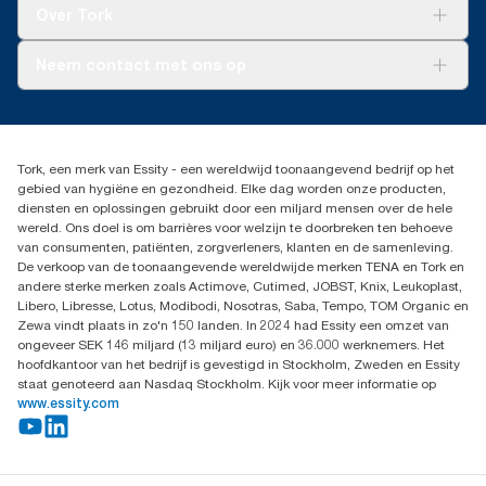
Tork Clean Care
Tork Vision Schoonmaken
Over Tork
AD-a-Glance
Tork PaperCircle
Over ons
Neem contact met ons op
Productklacht
Leveringsklacht
info@tork.be
Dispenserklacht
02 766 05 30
Dealers zoeken
Tork, een merk van Essity - een wereldwijd toonaangevend bedrijf op het
Essity Belgium NV
gebied van hygiëne en gezondheid. Elke dag worden onze producten,
Berkenlaan 8B
diensten en oplossingen gebruikt door een miljard mensen over de hele
1831 MACHELEN
wereld. Ons doel is om barrières voor welzijn te doorbreken ten behoeve
van consumenten, patiënten, zorgverleners, klanten en de samenleving.
De verkoop van de toonaangevende wereldwijde merken TENA en Tork en
andere sterke merken zoals Actimove, Cutimed, JOBST, Knix, Leukoplast,
Libero, Libresse, Lotus, Modibodi, Nosotras, Saba, Tempo, TOM Organic en
Zewa vindt plaats in zo'n 150 landen. In 2024 had Essity een omzet van
ongeveer SEK 146 miljard (13 miljard euro) en 36.000 werknemers. Het
hoofdkantoor van het bedrijf is gevestigd in Stockholm, Zweden en Essity
staat genoteerd aan Nasdaq Stockholm. Kijk voor meer informatie op
www.essity.com