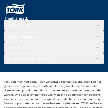
Ons aanbod
Oplossingen
Onze oplossingen
Duurzaamheid
Tork Clean Care
Tork Vision Schoonmaken
Over Tork
AD-a-Glance
Tork PaperCircle
Over ons
Neem contact met ons op
Productklacht
Leveringsklacht
info@tork.be
Dispenserklacht
02 766 05 30
Dealers zoeken
Tork, een merk van Essity - een wereldwijd toonaangevend bedrijf op het
Essity Belgium NV
gebied van hygiëne en gezondheid. Elke dag worden onze producten,
Berkenlaan 8B
diensten en oplossingen gebruikt door een miljard mensen over de hele
1831 MACHELEN
wereld. Ons doel is om barrières voor welzijn te doorbreken ten behoeve
van consumenten, patiënten, zorgverleners, klanten en de samenleving.
De verkoop van de toonaangevende wereldwijde merken TENA en Tork en
andere sterke merken zoals Actimove, Cutimed, JOBST, Knix, Leukoplast,