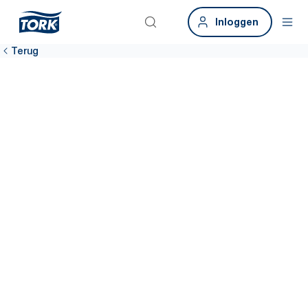
Inloggen
Terug
Zorg ervoor dat
de
kantineruimtes
schoon zijn
74% van de werknemers geeft aan dat het onmogelijk is om
hygiënisch te werken als hygiënedispensers leeg zijn.* Tork biedt
oplossingen met hoge capaciteit en vel-voor-vel-dosering om te
voorkomen dat dispensers leegraken en om een ​​schone
omgeving te behouden.