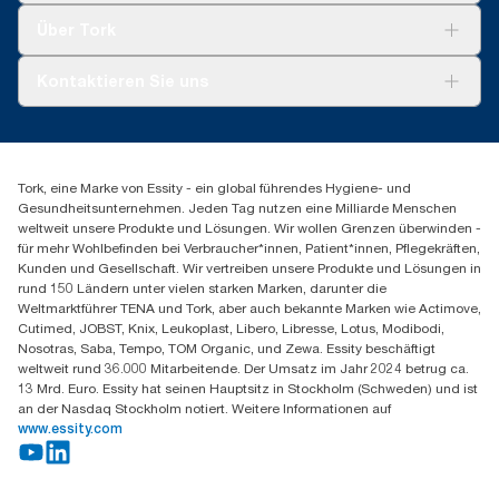
Tork Clean Care
Tork Vision Reinigung
Über Tork
AD-a-Glance
Tork PaperCircle
Über uns
Kontaktieren Sie uns
Produktreklamation
Servicereklamation
torkmaster@essity.com
Spenderreklamation
+41 (0)848/810152
Finden Sie Ihren Vertriebspartner
Tork, eine Marke von Essity - ein global führendes Hygiene- und
Essity Switzerland AG
Gesundheitsunternehmen. Jeden Tag nutzen eine Milliarde Menschen
Parkstraße 1b
weltweit unsere Produkte und Lösungen. Wir wollen Grenzen überwinden -
6214 Schenkon
für mehr Wohlbefinden bei Verbraucher*innen, Patient*innen, Pflegekräften,
Mo-Do 8:00-16:30 | Fr 8:00-15:00
Kunden und Gesellschaft. Wir vertreiben unsere Produkte und Lösungen in
GLN: 7609999000928
rund 150 Ländern unter vielen starken Marken, darunter die
Weltmarktführer TENA und Tork, aber auch bekannte Marken wie Actimove,
Cutimed, JOBST, Knix, Leukoplast, Libero, Libresse, Lotus, Modibodi,
Nosotras, Saba, Tempo, TOM Organic, und Zewa. Essity beschäftigt
weltweit rund 36.000 Mitarbeitende. Der Umsatz im Jahr 2024 betrug ca.
13 Mrd. Euro. Essity hat seinen Hauptsitz in Stockholm (Schweden) und ist
an der Nasdaq Stockholm notiert. Weitere Informationen auf
www.essity.com