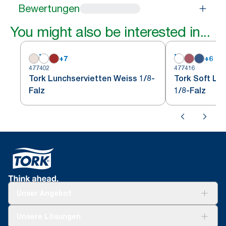
Bewertungen
You might also be interested in...
+
7
+
6
477402
477416
Tork Lunchservietten Weiss 1/8-
Tork Soft Lu
Falz
1/8-Falz
Unser Angebot
Lösungen
Unsere Lösungen
Nachhaltigkeit