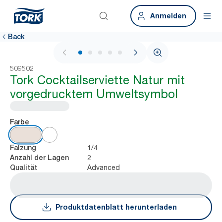
Anmelden
Back
1 / 5
509502
Tork Cocktailserviette Natur mit
vorgedrucktem Umweltsymbol
Farbe
1/4
Falzung
2
Anzahl der Lagen
Advanced
Qualität
Produktdatenblatt herunterladen