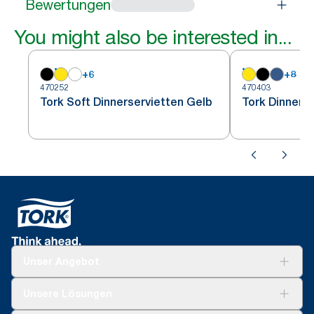
Bewertungen
You might also be interested in...
+
6
+
8
470252
470403
Tork Soft Dinnerservietten Gelb
Tork Dinners
Unser Angebot
Lösungen
Unsere Lösungen
Nachhaltigkeit