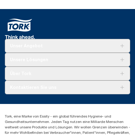
Unser Angebot
Lösungen
Unsere Lösungen
Nachhaltigkeit
Tork Clean Care
Tork Vision Reinigung
Über Tork
Montage & Spenderrecycling
AD-a-Glance
Tork PaperCircle
Über uns
Kontaktieren Sie uns
Erfolgsgeschichten
Presse & Neuigkeiten
torkmaster@essity.com
Produktreklamation
+49 (0)621/778 4700
Servicereklamation
Finden Sie Ihren Vertriebspartner
Spenderreklamation
Tork, eine Marke von Essity - ein global führendes Hygiene- und
Essity Professional Hygiene Germany GmbH
Gesundheitsunternehmen. Jeden Tag nutzen eine Milliarde Menschen
Sandhofer Straße 176
weltweit unsere Produkte und Lösungen. Wir wollen Grenzen überwinden -
68305 Mannheim
für mehr Wohlbefinden bei Verbraucher*innen, Patient*innen, Pflegekräften,