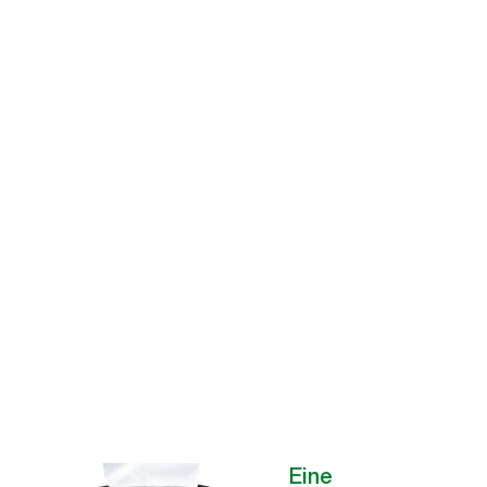
„Xpress
yourself“ – und
machen Sie mehr
aus Ihrem
Geschäft
Tork Xpressnap reduziert den Verbrauch von Servietten und bietet ein
DIY-Marketing-Tool, mit dem Sie Botschaften erstellen und in den
®
sozialen Medien teilen oder ausgedruckt auf den Ad-a-Glance
-
Flächen Ihres Spenders anzeigen können.
Eine