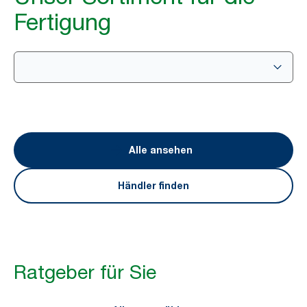
die Umwelt zu verringern
Fertigung
Dieser Leitfaden steckt voller überraschender
Tipps und Erkenntnisse, die Ihnen helfen, die
Umweltbelastung zu verringern und zugleich die
Leistungsfähigkeit Ihres Unternehmens zu
verbessern.
Jetzt herunterladen
Alle ansehen
Händler finden
Ratgeber für Sie