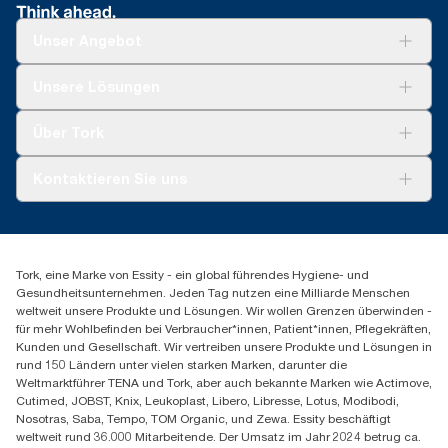
Unser Angebot
Lösungen
Unsere Lösungen
Nachhaltigkeit
Tork Clean Care
Tork Vision Reinigung
Über Tork
Montage & Spenderrecycling
AD-a-Glance
Tork PaperCircle
Über uns
Kontaktieren Sie uns
Erfolgsgeschichten
Presse & Neuigkeiten
torkmaster@essity.com
Produktreklamation
+49 (0)621/778 4700
Servicereklamation
Finden Sie Ihren Vertriebspartner
Spenderreklamation
Tork, eine Marke von Essity - ein global führendes Hygiene- und
Essity Professional Hygiene Germany GmbH
Gesundheitsunternehmen. Jeden Tag nutzen eine Milliarde Menschen
Sandhofer Straße 176
weltweit unsere Produkte und Lösungen. Wir wollen Grenzen überwinden -
68305 Mannheim
für mehr Wohlbefinden bei Verbraucher*innen, Patient*innen, Pflegekräften,
Mo-Do 8:00-16:30 Uhr | Fr 8:00-15:00
Kunden und Gesellschaft. Wir vertreiben unsere Produkte und Lösungen in
rund 150 Ländern unter vielen starken Marken, darunter die
Weltmarktführer TENA und Tork, aber auch bekannte Marken wie Actimove,
Cutimed, JOBST, Knix, Leukoplast, Libero, Libresse, Lotus, Modibodi,
Nosotras, Saba, Tempo, TOM Organic, und Zewa. Essity beschäftigt
weltweit rund 36.000 Mitarbeitende. Der Umsatz im Jahr 2024 betrug ca.