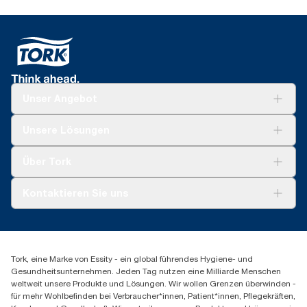
Unser Angebot
Lösungen
Unsere Lösungen
Nachhaltigkeit
Tork Clean Care
Tork Vision Reinigung
Über Tork
Montage & Spenderrecycling
AD-a-Glance
Tork PaperCircle
Über uns
Kontaktieren Sie uns
Erfolgsgeschichten
Presse & Neuigkeiten
torkmaster@essity.com
Produktreklamation
+49 (0)621/778 4700
Servicereklamation
Finden Sie Ihren Vertriebspartner
Spenderreklamation
Tork, eine Marke von Essity - ein global führendes Hygiene- und
Essity Professional Hygiene Germany GmbH
Gesundheitsunternehmen. Jeden Tag nutzen eine Milliarde Menschen
Sandhofer Straße 176
weltweit unsere Produkte und Lösungen. Wir wollen Grenzen überwinden -
68305 Mannheim
für mehr Wohlbefinden bei Verbraucher*innen, Patient*innen, Pflegekräften,
Mo-Do 8:00-16:30 Uhr | Fr 8:00-15:00