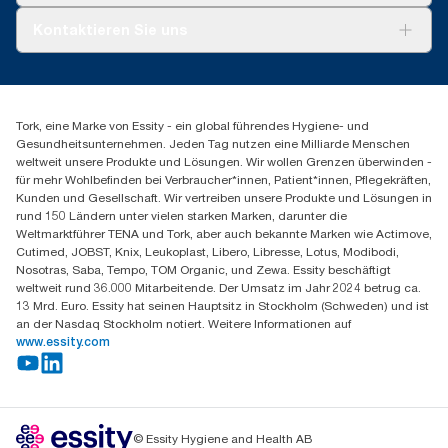
Tork PaperCircle
Über uns
Kontaktieren Sie uns
Erfolgsgeschichten
Presse & Neuigkeiten
torkmaster@essity.com
Produktreklamation
+49 (0)621/778 4700
Servicereklamation
Finden Sie Ihren Vertriebspartner
Spenderreklamation
Tork, eine Marke von Essity - ein global führendes Hygiene- und
Essity Professional Hygiene Germany GmbH
Gesundheitsunternehmen. Jeden Tag nutzen eine Milliarde Menschen
Sandhofer Straße 176
weltweit unsere Produkte und Lösungen. Wir wollen Grenzen überwinden -
68305 Mannheim
für mehr Wohlbefinden bei Verbraucher*innen, Patient*innen, Pflegekräften,
Mo-Do 8:00-16:30 Uhr | Fr 8:00-15:00
Kunden und Gesellschaft. Wir vertreiben unsere Produkte und Lösungen in
rund 150 Ländern unter vielen starken Marken, darunter die
Weltmarktführer TENA und Tork, aber auch bekannte Marken wie Actimove,
Cutimed, JOBST, Knix, Leukoplast, Libero, Libresse, Lotus, Modibodi,
Nosotras, Saba, Tempo, TOM Organic, und Zewa. Essity beschäftigt
weltweit rund 36.000 Mitarbeitende. Der Umsatz im Jahr 2024 betrug ca.
13 Mrd. Euro. Essity hat seinen Hauptsitz in Stockholm (Schweden) und ist
an der Nasdaq Stockholm notiert. Weitere Informationen auf
www.essity.com
© Essity Hygiene and Health AB