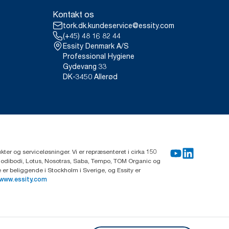
Kontakt os
tork.dk.kundeservice@essity.com
(+45) 48 16 82 44
Essity Denmark A/S
Professional Hygiene
Gydevang 33
DK-3450 Allerød
ter og serviceløsninger. Vi er repræsenteret i cirka 150
Modibodi, Lotus, Nosotras, Saba, Tempo, TOM Organic og
r beliggende i Stockholm i Sverige, og Essity er
www.essity.com