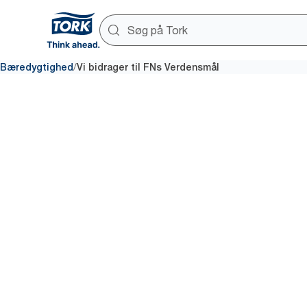
/
Bæredygtighed
Vi bidrager til FNs Verdensmål
FN’s Verd
for bæred
udvikling
Vi arbejder målrettet på udvikl
løsninger, der bruger færre res