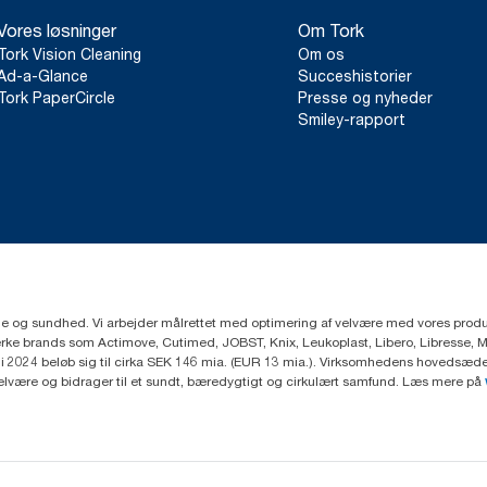
Vores løsninger
Om Tork
Tork Vision Cleaning
Om os
Ad-a-Glance
Succeshistorier
Tork PaperCircle
Presse og nyheder
Smiley-rapport
ejne og sundhed. Vi arbejder målrettet med optimering af velvære med vores produk
ke brands som Actimove, Cutimed, JOBST, Knix, Leukoplast, Libero, Libresse, 
2024 beløb sig til cirka SEK 146 mia. (EUR 13 mia.). Virksomhedens hovedsæde e
velvære og bidrager til et sundt, bæredygtigt og cirkulært samfund. Læs mere på