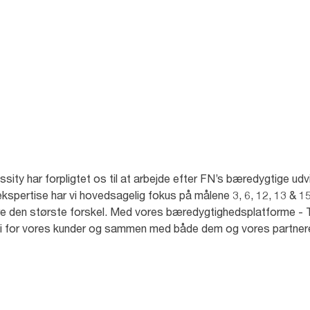
 bakker op om FN’s
kling.
ty har forpligtet os til at arbejde efter FN’s bæredygtige udvi
pertise har vi hovedsagelig fokus på målene 3, 6, 12, 13 & 15,
øre den største forskel. Med vores bæredygtighedsplatforme - T
rdi for vores kunder og sammen med både dem og vores partnere