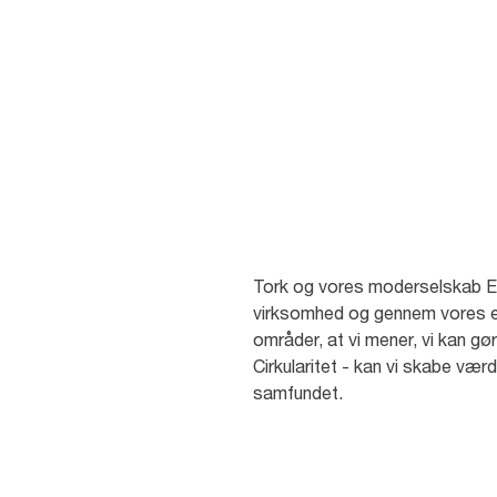
et cirkulært samfund, og som
Verdensmål for bæredygtig udvi
Tork og vores moderselskab Essi
virksomhed og gennem vores eks
områder, at vi mener, vi kan g
Cirkularitet - kan vi skabe væ
samfundet.