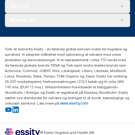
Tork Clean Care
Tork Vision Cleaning
Om Tork
Ad-a-Glance
Tork PaperCircle
Om os
Kontakt os
Succeshistorier
Presse og nyheder
tork.dk.kundeservice@essity.com
Smiley-rapport
(+45) 48 16 82 44
Essity Denmark A/S
Tork, et brand fra Essity - en førende global koncern inden for hygiejne og
Professional Hygiene
sundhed. Vi arbejder målrettet med optimering af velvære med vores
Gydevang 33
produkter og serviceløsninger. Vi er repræsenteret i cirka 150 lande med
DK-3450 Allerød
de førende globale brands TENA og Tork samt andre stærke brands som
Actimove, Cutimed, JOBST, Knix, Leukoplast, Libero, Libresse, Modibodi,
Lotus, Nosotras, Saba, Tempo, TOM Organic og Zewa. Essity har omkring
36.000 medarbejdere. Nettoomsætningen i 2024 beløb sig til cirka SEK
146 mia. (EUR 13 mia.). Virksomhedens hovedsæde er beliggende i
Stockholm i Sverige, og Essity er registreret på Nasdaq Stockholm. Essity
sætter nye standarder for velvære og bidrager til et sundt, bæredygtigt og
cirkulært samfund. Læs mere på
www.essity.com
© Essity Hygiene and Health AB