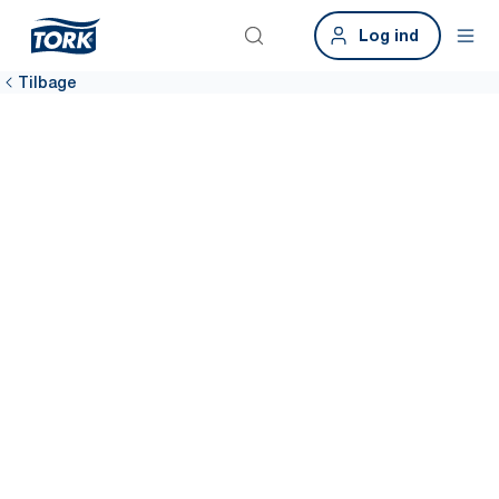
Log ind
Tilbage
Hold reception
og mødelokaler
rene og
indbydende
Sørg for, at dine medarbejdere føler sig værdsatte med nemt
tilgængelige hygiejneløsninger fra Tork overalt, fra reception til
mødelokaler. Med dispensere, der er nemme at vedligeholde, er
det lettere for rengøringsmedarbejderne at holde
rengøringskvaliteten høj.