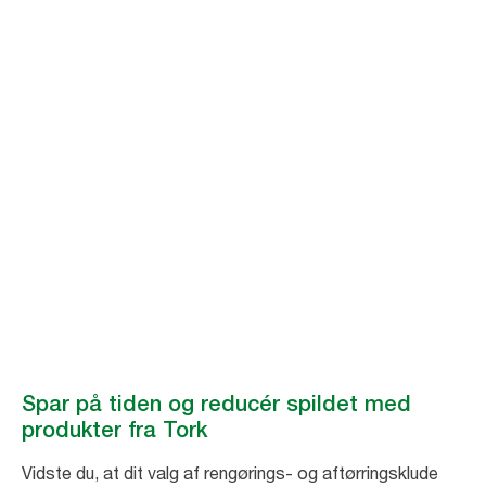
Bedre hygiejne -
højere
produktivitet
Torks industrielle hygiejneprodukter er med til at gøre din produktion
mere effektiv og bæredygtig med løsninger, der er tidsbesparende og
bedre for miljøet.
Spar på tiden og reducér spildet med
produkter fra Tork
Vidste du, at dit valg af rengørings- og aftørringsklude