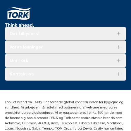
Det tilbyder vi
Løsninger
Vores løsninger
Bæredygtighed
Tork Clean Care
Tork Vision Cleaning
Om Tork
Ad-a-Glance
Tork PaperCircle
Om os
Kontakt os
Succeshistorier
Presse og nyheder
tork.dk.kundeservice@essity.com
Smiley-rapport
(+45) 48 16 82 44
Essity Denmark A/S
Tork, et brand fra Essity - en førende global koncern inden for hygiejne og
Professional Hygiene
sundhed. Vi arbejder målrettet med optimering af velvære med vores
Gydevang 33
produkter og serviceløsninger. Vi er repræsenteret i cirka 150 lande med
DK-3450 Allerød
de førende globale brands TENA og Tork samt andre stærke brands som
Actimove, Cutimed, JOBST, Knix, Leukoplast, Libero, Libresse, Modibodi,
Lotus, Nosotras, Saba, Tempo, TOM Organic og Zewa. Essity har omkring