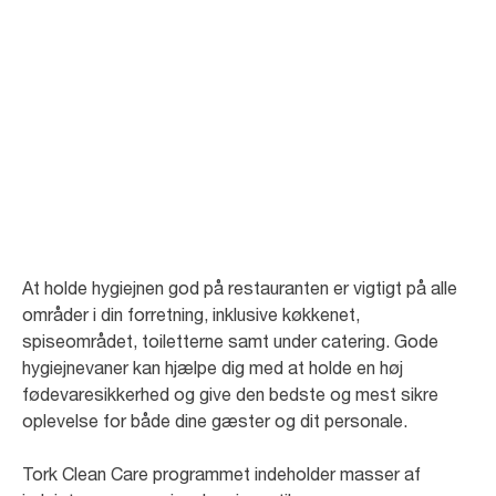
God hygiejne i
restauranter
Der er få brancher, hvor hygiejne har så stor indflydelse på af bundlinjen
som på hoteller, restauranter og caféer.
At holde hygiejnen god på restauranten er vigtigt på alle
områder i din forretning, inklusive køkkenet,
spiseområdet, toiletterne samt under catering. Gode
hygiejnevaner kan hjælpe dig med at holde en høj
fødevaresikkerhed og give den bedste og mest sikre
oplevelse for både dine gæster og dit personale.
Tork Clean Care programmet indeholder masser af