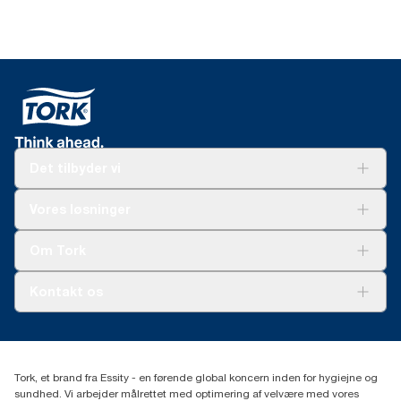
Det tilbyder vi
Løsninger
Vores løsninger
Bæredygtighed
Tork Clean Care
Tork Vision Cleaning
Om Tork
Ad-a-Glance
Tork PaperCircle
Om os
Kontakt os
Succeshistorier
Presse og nyheder
tork.dk.kundeservice@essity.com
Smiley-rapport
(+45) 48 16 82 44
Essity Denmark A/S
Tork, et brand fra Essity - en førende global koncern inden for hygiejne og
Professional Hygiene
sundhed. Vi arbejder målrettet med optimering af velvære med vores
Gydevang 33