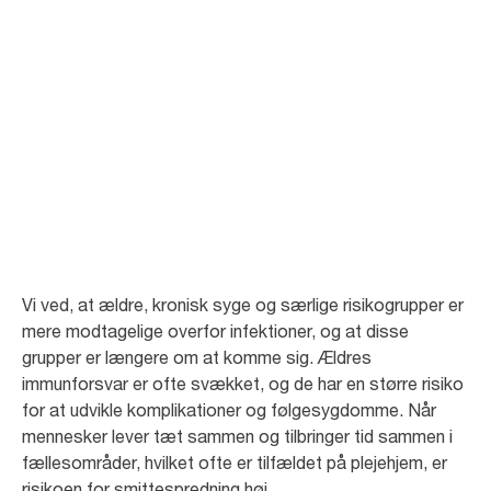
Infektionskontrol i
ældreplejen
På plejehjem er det vigtigt at begrænse overførsel af smitte. I artiklerne
herunder kan læse mere om, hvordan man identificerer og undgår
risikofyldte situationer.
Vi ved, at ældre, kronisk syge og særlige risikogrupper er
mere modtagelige overfor infektioner, og at disse
grupper er længere om at komme sig. Ældres
immunforsvar er ofte svækket, og de har en større risiko
for at udvikle komplikationer og følgesygdomme. Når
mennesker lever tæt sammen og tilbringer tid sammen i
fællesområder, hvilket ofte er tilfældet på plejehjem, er
risikoen for smittespredning høj.