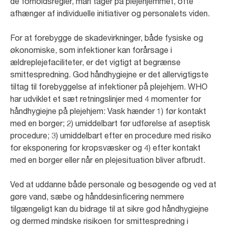
de forholdsregler, man tager på plejehjemmet, ofte
afhænger af individuelle initiativer og personalets viden.
For at forebygge de skadevirkninger, både fysiske og
økonomiske, som infektioner kan forårsage i
ældreplejefaciliteter, er det vigtigt at begrænse
smittespredning. God håndhygiejne er det allervigtigste
tiltag til forebyggelse af infektioner på plejehjem. WHO
har udviklet et sæt retningslinjer med 4 momenter for
håndhygiejne på plejehjem: Vask hænder 1) før kontakt
med en borger; 2) umiddelbart før udførelse af aseptisk
procedure; 3) umiddelbart efter en procedure med risiko
for eksponering for kropsvæsker og 4) efter kontakt
med en borger eller når en plejesituation bliver afbrudt.
Ved at uddanne både personale og besøgende og ved at
gøre vand, sæbe og hånddesinficering nemmere
tilgængeligt kan du bidrage til at sikre god håndhygiejne
og dermed mindske risikoen for smittespredning i