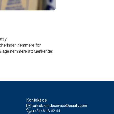
Easy
ndteringen nemmere for
ballage nemmere at: Genkende;
Kontakt os
tork.dk.kundeservice@essity.com
(+45) 48 16 82 44