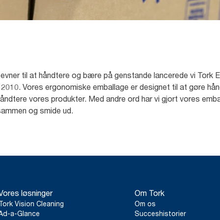
e
 evner til at håndtere og bære på genstande lancerede vi Tork 
i 2010. Vores ergonomiske emballage er designet til at gøre hå
håndtere vores produkter. Med andre ord har vi gjort vores em
 sammen og smide ud.
Vores løsninger
Om Tork
Tork Vision Cleaning
Om os
Ad-a-Glance
Succeshistorier