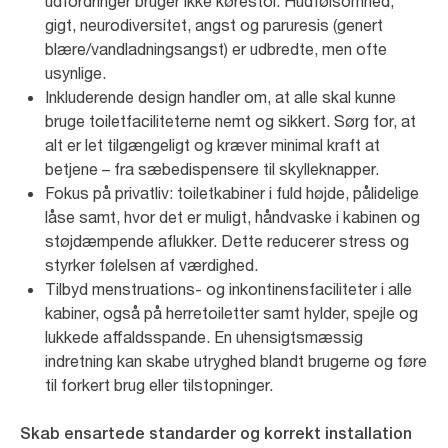
udfordringer bruger ikke kørestol. Hudfølsomhed,
gigt, neurodiversitet, angst og paruresis (genert
blære/vandladningsangst) er udbredte, men ofte
usynlige.
Inkluderende design handler om, at alle skal kunne
bruge toiletfaciliteterne nemt og sikkert. Sørg for, at
alt er let tilgængeligt og kræver minimal kraft at
betjene – fra sæbedispensere til skylleknapper.
Fokus på privatliv: toiletkabiner i fuld højde, pålidelige
låse samt, hvor det er muligt, håndvaske i kabinen og
støjdæmpende aflukker. Dette reducerer stress og
styrker følelsen af værdighed.
Tilbyd menstruations- og inkontinensfaciliteter i alle
kabiner, også på herretoiletter samt hylder, spejle og
lukkede affaldsspande. En uhensigtsmæssig
indretning kan skabe utryghed blandt brugerne og føre
til forkert brug eller tilstopninger.
Skab ensartede standarder og korrekt installation