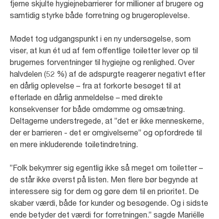
fjerne skjulte hygiejnebarrierer for millioner af brugere og
samtidig styrke både forretning og brugeroplevelse.
Mødet tog udgangspunkt i en ny undersøgelse, som
viser, at kun ét ud af fem offentlige toiletter lever op til
brugernes forventninger til hygiejne og renlighed. Over
halvdelen (52 %) af de adspurgte reagerer negativt efter
en dårlig oplevelse – fra at forkorte besøget til at
efterlade en dårlig anmeldelse – med direkte
konsekvenser for både omdømme og omsætning.
Deltagerne understregede, at ”det er ikke menneskerne,
der er barrieren - det er omgivelserne” og opfordrede til
en mere inkluderende toiletindretning.
”Folk bekymrer sig egentlig ikke så meget om toiletter –
de står ikke øverst på listen. Men flere bør begynde at
interessere sig for dem og gøre dem til en prioritet. De
skaber værdi, både for kunder og besøgende. Og i sidste
ende betyder det værdi for forretningen.” sagde Mariëlle