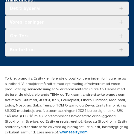
Det tilbyder vi
Løsninger
Vores løsninger
Bæredygtighed
Tork Clean Care
Tork Vision Cleaning
Om Tork
Ad-a-Glance
Tork PaperCircle
Om os
Kontakt os
Succeshistorier
Presse og nyheder
tork.dk.kundeservice@essity.com
Smiley-rapport
(+45) 48 16 82 44
Essity Denmark A/S
Tork, et brand fra Essity - en førende global koncern inden for hygiejne og
Professional Hygiene
sundhed. Vi arbejder målrettet med optimering af velvære med vores
Gydevang 33
produkter og serviceløsninger. Vi er repræsenteret i cirka 150 lande med
DK-3450 Allerød
de førende globale brands TENA og Tork samt andre stærke brands som
Actimove, Cutimed, JOBST, Knix, Leukoplast, Libero, Libresse, Modibodi,
Lotus, Nosotras, Saba, Tempo, TOM Organic og Zewa. Essity har omkring
36.000 medarbejdere. Nettoomsætningen i 2024 beløb sig til cirka SEK
146 mia. (EUR 13 mia.). Virksomhedens hovedsæde er beliggende i
Stockholm i Sverige, og Essity er registreret på Nasdaq Stockholm. Essity
sætter nye standarder for velvære og bidrager til et sundt, bæredygtigt og
cirkulært samfund. Læs mere på
www.essity.com