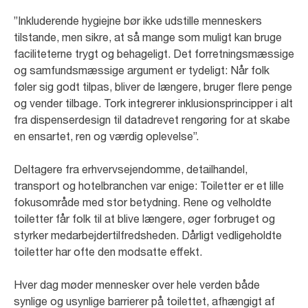
”Inkluderende hygiejne bør ikke udstille menneskers
tilstande, men sikre, at så mange som muligt kan bruge
faciliteterne trygt og behageligt. Det forretningsmæssige
og samfundsmæssige argument er tydeligt: Når folk
føler sig godt tilpas, bliver de længere, bruger flere penge
og vender tilbage. Tork integrerer inklusionsprincipper i alt
fra dispenserdesign til datadrevet rengøring for at skabe
en ensartet, ren og værdig oplevelse”.
Deltagere fra erhvervsejendomme, detailhandel,
transport og hotelbranchen var enige: Toiletter er et lille
fokusområde med stor betydning. Rene og velholdte
toiletter får folk til at blive længere, øger forbruget og
styrker medarbejdertilfredsheden. Dårligt vedligeholdte
toiletter har ofte den modsatte effekt.
Hver dag møder mennesker over hele verden både
synlige og usynlige barrierer på toilettet, afhængigt af