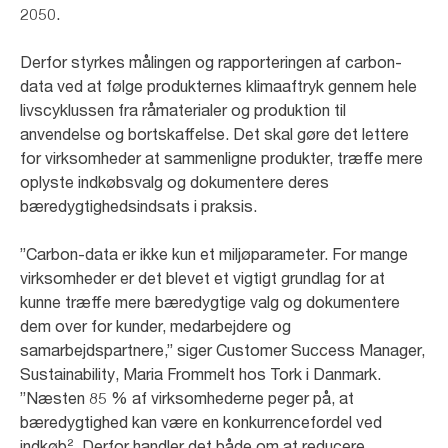
2050.
Derfor styrkes målingen og rapporteringen af carbon-
data ved at følge produkternes klimaaftryk gennem hele
livscyklussen fra råmaterialer og produktion til
anvendelse og bortskaffelse. Det skal gøre det lettere
for virksomheder at sammenligne produkter, træffe mere
oplyste indkøbsvalg og dokumentere deres
bæredygtighedsindsats i praksis.
”Carbon-data er ikke kun et miljøparameter. For mange
virksomheder er det blevet et vigtigt grundlag for at
kunne træffe mere bæredygtige valg og dokumentere
dem over for kunder, medarbejdere og
samarbejdspartnere,” siger Customer Success Manager,
Sustainability, Maria Frommelt hos Tork i Danmark.
”Næsten 85 % af virksomhederne peger på, at
bæredygtighed kan være en konkurrencefordel ved
indkøb². Derfor handler det både om at reducere