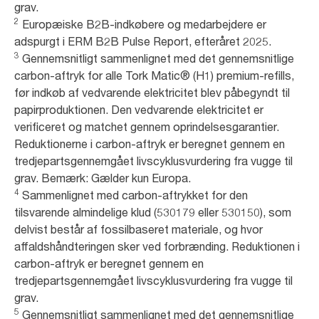
grav.
2
Europæiske B2B-indkøbere og medarbejdere er
adspurgt i ERM B2B Pulse Report, efteråret 2025.
3
Gennemsnitligt sammenlignet med det gennemsnitlige
carbon-aftryk for alle Tork Matic® (H1) premium-refills,
før indkøb af vedvarende elektricitet blev påbegyndt til
papirproduktionen. Den vedvarende elektricitet er
verificeret og matchet gennem oprindelsesgarantier.
Reduktionerne i carbon-aftryk er beregnet gennem en
tredjepartsgennemgået livscyklusvurdering fra vugge til
grav. Bemærk: Gælder kun Europa.
4
Sammenlignet med carbon-aftrykket for den
tilsvarende almindelige klud (530179 eller 530150), som
delvist består af fossilbaseret materiale, og hvor
affaldshåndteringen sker ved forbrænding. Reduktionen i
carbon-aftryk er beregnet gennem en
tredjepartsgennemgået livscyklusvurdering fra vugge til
grav.
5
Gennemsnitligt sammenlignet med det gennemsnitlige