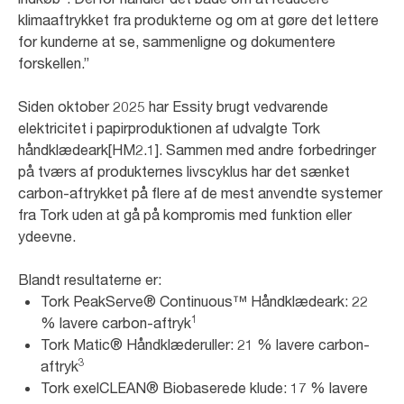
klimaaftrykket fra produkterne og om at gøre det lettere
for kunderne at se, sammenligne og dokumentere
forskellen.”
Siden oktober 2025 har Essity brugt vedvarende
elektricitet i papirproduktionen af udvalgte Tork
håndklædeark[HM2.1]. Sammen med andre forbedringer
på tværs af produkternes livscyklus har det sænket
carbon-aftrykket på flere af de mest anvendte systemer
fra Tork uden at gå på kompromis med funktion eller
ydeevne.
Blandt resultaterne er:
Tork PeakServe® Continuous™ Håndklædeark: 22
1
% lavere carbon-aftryk
Tork Matic® Håndklæderuller: 21 % lavere carbon-
3
aftryk
Tork exelCLEAN® Biobaserede klude: 17 % lavere