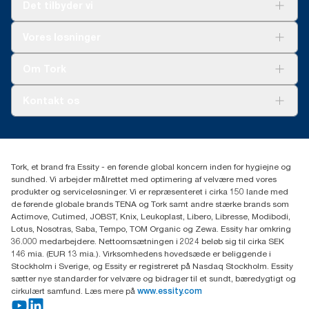
Det tilbyder vi
Løsninger
Vores løsninger
Bæredygtighed
Tork Clean Care
Tork Vision Cleaning
Om Tork
Ad-a-Glance
Tork PaperCircle
Om os
Kontakt os
Succeshistorier
Presse og nyheder
tork.dk.kundeservice@essity.com
Smiley-rapport
(+45) 48 16 82 44
Essity Denmark A/S
Tork, et brand fra Essity - en førende global koncern inden for hygiejne og
Professional Hygiene
sundhed. Vi arbejder målrettet med optimering af velvære med vores
Gydevang 33
produkter og serviceløsninger. Vi er repræsenteret i cirka 150 lande med
DK-3450 Allerød
de førende globale brands TENA og Tork samt andre stærke brands som
Actimove, Cutimed, JOBST, Knix, Leukoplast, Libero, Libresse, Modibodi,
Lotus, Nosotras, Saba, Tempo, TOM Organic og Zewa. Essity har omkring
36.000 medarbejdere. Nettoomsætningen i 2024 beløb sig til cirka SEK
146 mia. (EUR 13 mia.). Virksomhedens hovedsæde er beliggende i
Stockholm i Sverige, og Essity er registreret på Nasdaq Stockholm. Essity
sætter nye standarder for velvære og bidrager til et sundt, bæredygtigt og
cirkulært samfund. Læs mere på
www.essity.com