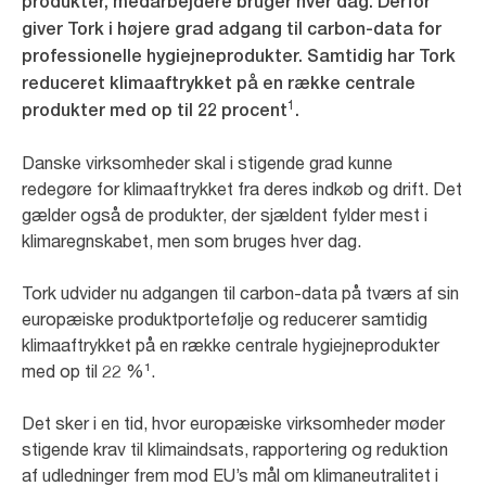
produkter, medarbejdere bruger hver dag. Derfor
giver Tork i højere grad adgang til carbon-data for
professionelle hygiejneprodukter. Samtidig har Tork
reduceret klimaaftrykket på en række centrale
1
produkter med op til 22 procent
.
Danske virksomheder skal i stigende grad kunne
redegøre for klimaaftrykket fra deres indkøb og drift. Det
gælder også de produkter, der sjældent fylder mest i
klimaregnskabet, men som bruges hver dag.
Tork udvider nu adgangen til carbon-data på tværs af sin
europæiske produktportefølje og reducerer samtidig
klimaaftrykket på en række centrale hygiejneprodukter
med op til 22 %¹.
Det sker i en tid, hvor europæiske virksomheder møder
stigende krav til klimaindsats, rapportering og reduktion
af udledninger frem mod EU’s mål om klimaneutralitet i