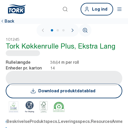
Log ind
Back
1 / 3
101245
Tork Køkkenrulle Plus, Ekstra Lang
38.64 m per roll
Rullelængde
14
Enheder pr. karton
Download produktdatablad
dele
Beskrivelse
Produktspecs.
Leveringsspecs.
Resources
Anmelde