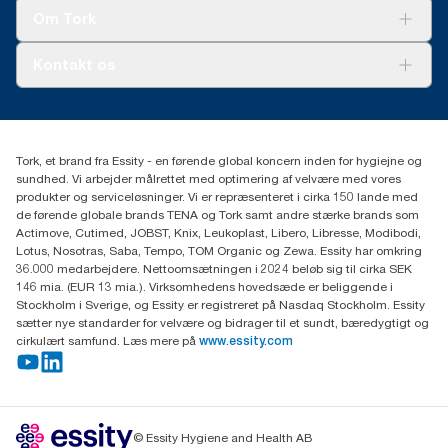
Tork Clean Care
Tork Vision Cleaning
Om Tork
Ad-a-Glance
Tork PaperCircle
Om os
Kontakt os
Succeshistorier
Presse og nyheder
tork.dk.kundeservice@essity.com
Smiley-rapport
(+45) 48 16 82 44
Essity Denmark A/S
Tork, et brand fra Essity - en førende global koncern inden for hygiejne og
Professional Hygiene
sundhed. Vi arbejder målrettet med optimering af velvære med vores
Gydevang 33
produkter og serviceløsninger. Vi er repræsenteret i cirka 150 lande med
DK-3450 Allerød
de førende globale brands TENA og Tork samt andre stærke brands som
Actimove, Cutimed, JOBST, Knix, Leukoplast, Libero, Libresse, Modibodi,
Lotus, Nosotras, Saba, Tempo, TOM Organic og Zewa. Essity har omkring
36.000 medarbejdere. Nettoomsætningen i 2024 beløb sig til cirka SEK
146 mia. (EUR 13 mia.). Virksomhedens hovedsæde er beliggende i
Stockholm i Sverige, og Essity er registreret på Nasdaq Stockholm. Essity
sætter nye standarder for velvære og bidrager til et sundt, bæredygtigt og
cirkulært samfund. Læs mere på
www.essity.com
© Essity Hygiene and Health AB