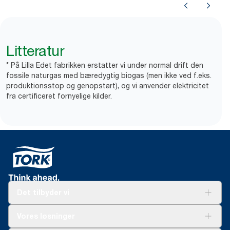
Litteratur
* På Lilla Edet fabrikken erstatter vi under normal drift den
fossile naturgas med bæredygtig biogas (men ikke ved f.eks.
produktionsstop og genopstart), og vi anvender elektricitet
fra certificeret fornyelige kilder.
Det tilbyder vi
Løsninger
Vores løsninger
Bæredygtighed