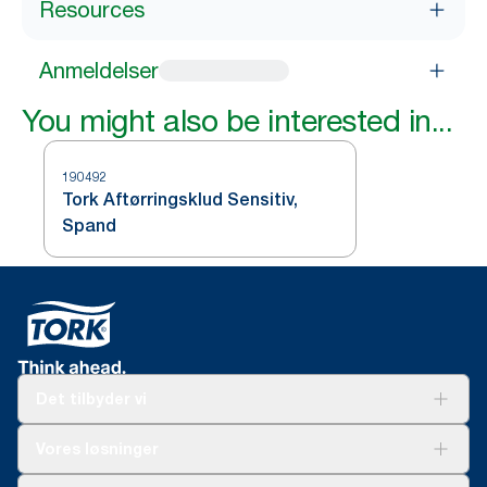
Resources
Anmeldelser
You might also be interested in...
190492
Tork Aftørringsklud Sensitiv,
Spand
Det tilbyder vi
Løsninger
Vores løsninger
Bæredygtighed
Tork Clean Care