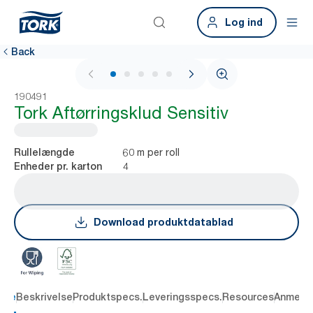
Log ind
Back
1 / 6
190491
Tork Aftørringsklud Sensitiv
60 m per roll
Rullelængde
4
Enheder pr. karton
Download produktdatablad
dele
Beskrivelse
Produktspecs.
Leveringsspecs.
Resources
Anmelde