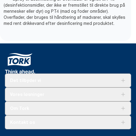
(desinfektionsmidler, der ikke er fremstillet til direkte brug på
mennesker eller dyr) og PT4 (mad og foder områder).
Overflader, der bruges til håndtering af madvarer, skal skylles
med rent drikkevand efter desinficering med produktet.
Det tilbyder vi
Løsninger
Vores løsninger
Bæredygtighed
Tork Clean Care
Tork Vision Cleaning
Om Tork
Ad-a-Glance
Tork PaperCircle
Om os
Kontakt os
Succeshistorier
Presse og nyheder
tork.dk.kundeservice@essity.com