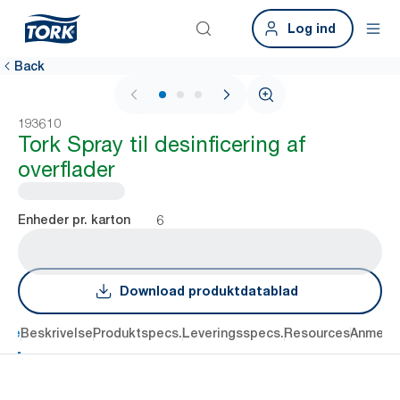
Log ind
Back
1 / 3
193610
Tork Spray til desinficering af
overflader
6
Enheder pr. karton
Download produktdatablad
dele
Beskrivelse
Produktspecs.
Leveringsspecs.
Resources
Anmelde