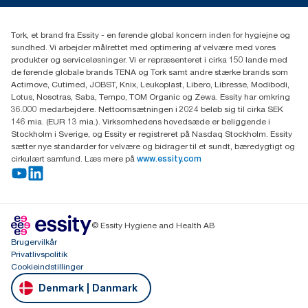
Smiley-rapport
(+45) 48 16 82 44
Essity Denmark A/S
Tork, et brand fra Essity - en førende global koncern inden for hygiejne og
Professional Hygiene
sundhed. Vi arbejder målrettet med optimering af velvære med vores
Gydevang 33
produkter og serviceløsninger. Vi er repræsenteret i cirka 150 lande med
DK-3450 Allerød
de førende globale brands TENA og Tork samt andre stærke brands som
Actimove, Cutimed, JOBST, Knix, Leukoplast, Libero, Libresse, Modibodi,
Lotus, Nosotras, Saba, Tempo, TOM Organic og Zewa. Essity har omkring
36.000 medarbejdere. Nettoomsætningen i 2024 beløb sig til cirka SEK
146 mia. (EUR 13 mia.). Virksomhedens hovedsæde er beliggende i
Stockholm i Sverige, og Essity er registreret på Nasdaq Stockholm. Essity
sætter nye standarder for velvære og bidrager til et sundt, bæredygtigt og
cirkulært samfund. Læs mere på
www.essity.com
© Essity Hygiene and Health AB
Brugervilkår
Privatlivspolitik
Cookieindstillinger
Denmark | Danmark