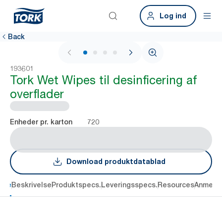
Log ind
Back
1 / 4
193601
Tork Wet Wipes til desinficering af
overflader
720
Enheder pr. karton
Download produktdatablad
dele
Beskrivelse
Produktspecs.
Leveringsspecs.
Resources
Anmelde